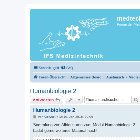
medtec
Forum der Medi
Schnellzugriff
FAQ
Foren-Übersicht
Allgemeines Board
Austausch
Medizi
Humanbiologie 2
Antworten
Humanbiologie 2
B
von
GerJuli
»
Mi 10. Jan 2018, 20:09
e
i
Sammlung von Alklausuren zum Modul Humanbiologie 2.
t
Ladet gerne weiteres Material hoch!
r
a
g