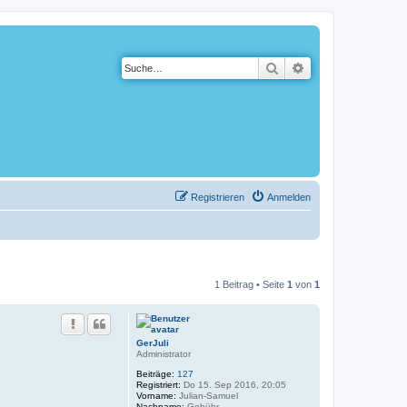
Suche
Erweiterte Suche
Registrieren
Anmelden
1 Beitrag • Seite
1
von
1
GerJuli
Administrator
Beiträge:
127
Registriert:
Do 15. Sep 2016, 20:05
Vorname:
Julian-Samuel
Nachname:
Gebühr