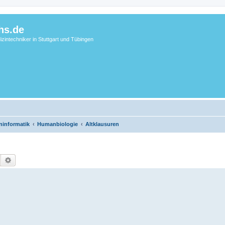
hs.de
zintechniker in Stuttgart und Tübingen
ninformatik
Humanbiologie
Altklausuren
Suche
Erweiterte Suche