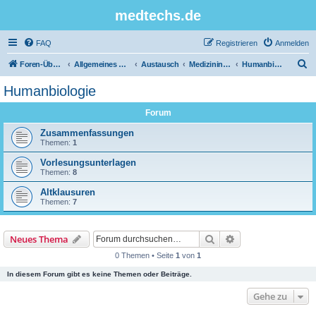
medtechs.de
FAQ
Registrieren
Anmelden
S
Foren-Übersicht
Allgemeines Board
Austausch
Medizininformatik
Humanbiologie
u
Humanbiologie
c
Forum
h
e
Zusammenfassungen
Themen:
1
Vorlesungsunterlagen
Themen:
8
Altklausuren
Themen:
7
Suche
Erweiterte Suche
Neues Thema
0 Themen • Seite
1
von
1
In diesem Forum gibt es keine Themen oder Beiträge.
Gehe zu