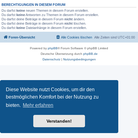
BERECHTIGUNGEN IN DIESEM FORUM
Du darfst
keine
neuen Themen in diesem Forum erstellen.
Du darfst
keine
Antworten zu Themen in diesem Forum erstellen.
Du darfst deine Beiträge in diesem Forum
nicht
ändern.
Du darfst deine Beiträge in diesem Forum
nicht
löschen.
Du darfst
keine
Dateianhänge in diesem Forum erstellen.
Foren-Übersicht
Alle Cookies löschen
Alle Zeiten sind
UTC+01:00
Powered by
phpBB
® Forum Software © phpBB Limited
Deutsche Übersetzung durch
phpBB.de
Datenschutz
|
Nutzungsbedingungen
Diese Website nutzt Cookies, um dir den
bestmöglichen Komfort bei der Nutzung zu
bieten.
Mehr erfahren
Verstanden!