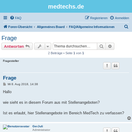
medtechs.de
FAQ
Registrieren
Anmelden
S
Foren-Übersicht
Allgemeines Board
FAQ/Allgemeine Informationen
u
Frage
c
Suche
Erweiterte
Antworten
h
2 Beiträge • Seite
1
von
1
e
Fragesteller
Frage
B
Mi 8. Aug 2018, 14:38
e
i
Hallo
t
r
a
wie sieht es in diesem Forum aus mit Stellenangeboten?
g
Ist es erlaubt, hier Stellenangebote im Bereich MedTech zu verfassen?
GerJuli
Administrator