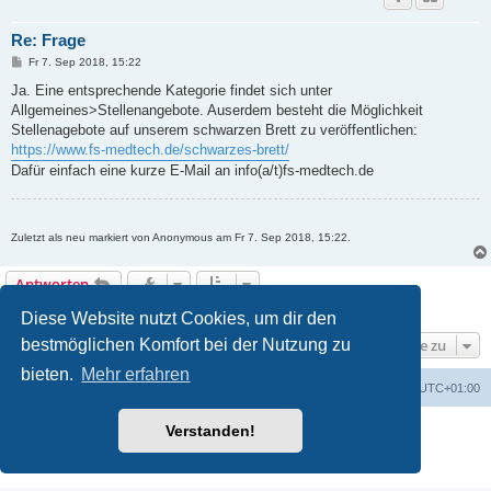
Re: Frage
B
Fr 7. Sep 2018, 15:22
e
i
Ja. Eine entsprechende Kategorie findet sich unter
t
Allgemeines>Stellenangebote. Auserdem besteht die Möglichkeit
r
a
Stellenagebote auf unserem schwarzen Brett zu veröffentlichen:
g
https://www.fs-medtech.de/schwarzes-brett/
Dafür einfach eine kurze E-Mail an info(a/t)fs-medtech.de
Zuletzt als neu markiert von Anonymous am Fr 7. Sep 2018, 15:22.
Antworten
2 Beiträge • Seite
1
von
1
Diese Website nutzt Cookies, um dir den
Gehe zu
bestmöglichen Komfort bei der Nutzung zu
bieten.
Mehr erfahren
Foren-Übersicht
Alle Cookies löschen
Alle Zeiten sind
UTC+01:00
Powered by
phpBB
® Forum Software © phpBB Limited
Verstanden!
Deutsche Übersetzung durch
phpBB.de
Datenschutz
|
Nutzungsbedingungen