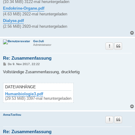
(10.34 MiB) 3122-mal heruntergeladen
Endokrine-Organe.pdf
(4.63 MiB) 2922-mal heruntergeladen
Dialyse.pdf
(2.56 MiB) 2920-mal heruntergeladen
GerJuli
Administrator
Re: Zusammenfassung
B
Do 9. Nov 2017, 22:22
e
i
Vollständige Zusammenfassung, druckfertig
t
r
a
g
DATEIANHÄNGE
Humanbiologie3.pdf
(29.53 MiB) 3397-mal heruntergeladen
AnnaTzellou
Re: Zusammenfassung