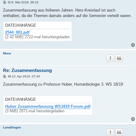
B
Di 6. Mär 2018, 09:10
e
i
Zusammenfassung aus früheren Jahren. Herz-Kreislauf ist auch
t
enthalten, da die Themen damals anders auf die Semester verteilt waren.
r
a
g
DATEIANHÄNGE
2544_001.pdf
(2.42 MiB) 2722-mal heruntergeladen
Mona
Re: Zusammenfassung
B
Mi 10. Apr 2019, 07:40
e
i
Zusammenfassung zu Professor Huber, Humanbiologie 3, WS 18/19
t
r
a
g
DATEIANHÄNGE
Huber Zusammenfassung WS1819 Forum.pdf
(3 MiB) 2871-mal heruntergeladen
LunaDragon