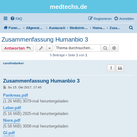
medtechs.de
FAQ
Registrieren
Anmelden
S
Foren-Übersicht
Allgemeines Board
Austausch
Medizininformatik
Humanbiologie
Zusammenfassungen
u
Zusammenfassung Humanbio 3
c
Suche
Erweiterte
Antworten
h
5 Beiträge • Seite
1
von
1
e
carolindanker
Zusammenfassung Humanbio 3
B
So 15. Okt 2017, 17:45
e
i
Pankreas.pdf
t
(1.26 MiB) 3079-mal heruntergeladen
r
a
Leber.pdf
g
(5.16 MiB) 2925-mal heruntergeladen
Niere.pdf
(5.58 MiB) 3008-mal heruntergeladen
GI.pdf