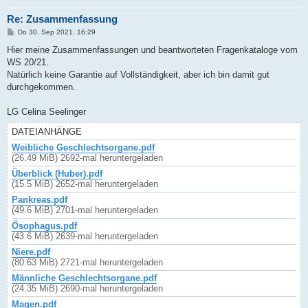
Re: Zusammenfassung
B
Do 30. Sep 2021, 16:29
e
i
Hier meine Zusammenfassungen und beantworteten Fragenkataloge vom
t
WS 20/21.
r
a
Natürlich keine Garantie auf Vollständigkeit, aber ich bin damit gut
g
durchgekommen.
LG Celina Seelinger
DATEIANHÄNGE
Weibliche Geschlechtsorgane.pdf
(26.49 MiB) 2692-mal heruntergeladen
Überblick (Huber).pdf
(15.5 MiB) 2652-mal heruntergeladen
Pankreas.pdf
(49.6 MiB) 2701-mal heruntergeladen
Ösophagus.pdf
(43.6 MiB) 2639-mal heruntergeladen
Niere.pdf
(80.63 MiB) 2721-mal heruntergeladen
Männliche Geschlechtsorgane.pdf
(24.35 MiB) 2690-mal heruntergeladen
Magen.pdf