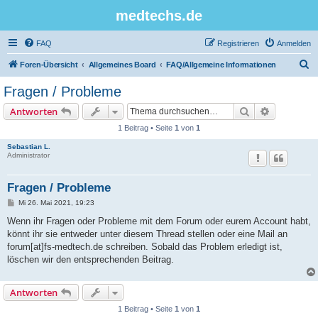
medtechs.de
FAQ
Registrieren
Anmelden
S
Foren-Übersicht
Allgemeines Board
FAQ/Allgemeine Informationen
u
Fragen / Probleme
c
Suche
Erweiterte
Antworten
h
1 Beitrag • Seite
1
von
1
e
Sebastian L.
Administrator
Fragen / Probleme
B
Mi 26. Mai 2021, 19:23
e
i
Wenn ihr Fragen oder Probleme mit dem Forum oder eurem Account habt,
t
könnt ihr sie entweder unter diesem Thread stellen oder eine Mail an
r
a
forum[at]fs-medtech.de schreiben. Sobald das Problem erledigt ist,
g
löschen wir den entsprechenden Beitrag.
Antworten
1 Beitrag • Seite
1
von
1