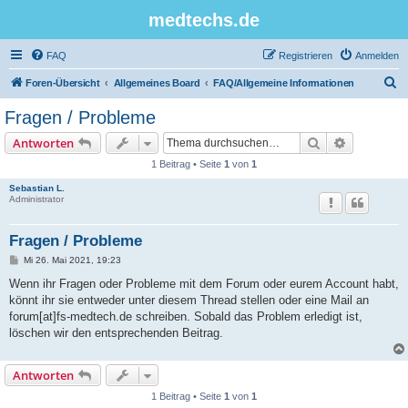
medtechs.de
FAQ
Registrieren
Anmelden
S
Foren-Übersicht
Allgemeines Board
FAQ/Allgemeine Informationen
u
Fragen / Probleme
c
Suche
Erweiterte
Antworten
h
1 Beitrag • Seite
1
von
1
e
Sebastian L.
Administrator
Fragen / Probleme
B
Mi 26. Mai 2021, 19:23
e
i
Wenn ihr Fragen oder Probleme mit dem Forum oder eurem Account habt,
t
könnt ihr sie entweder unter diesem Thread stellen oder eine Mail an
r
a
forum[at]fs-medtech.de schreiben. Sobald das Problem erledigt ist,
g
löschen wir den entsprechenden Beitrag.
Antworten
1 Beitrag • Seite
1
von
1