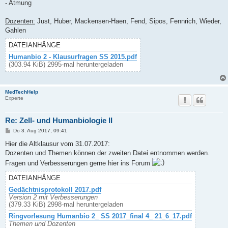
- Atmung
Dozenten:
Just, Huber, Mackensen-Haen, Fend, Sipos, Fennrich, Wieder,
Gahlen
DATEIANHÄNGE
Humanbio 2 - Klausurfragen SS 2015.pdf
(303.94 KiB) 2995-mal heruntergeladen
MedTechHelp
Experte
Re: Zell- und Humanbiologie II
B
Do 3. Aug 2017, 09:41
e
i
Hier die Altklausur vom 31.07.2017:
t
Dozenten und Themen können der zweiten Datei entnommen werden.
r
a
Fragen und Verbesserungen gerne hier ins Forum
g
DATEIANHÄNGE
Gedächtnisprotokoll 2017.pdf
Version 2 mit Verbesserungen
(379.33 KiB) 2998-mal heruntergeladen
Ringvorlesung Humanbio 2_ SS 2017_final 4_ 21_6_17.pdf
Themen und Dozenten