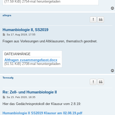
(77.59 KiB) 2754-mal heruntergeladen
allegra
Humanbiologie II, SS2019
B
Sa 17. Aug 2019, 17:55
e
i
Fragen aus Vorlesungen und Altklausuren, thematisch geordnet.
t
r
a
g
DATEIANHÄNGE
Altfragen zusammengefasst.docx
(51.51 KiB) 2708-mal heruntergeladen
Teresafg
Re: Zell- und Humanbiologie II
B
Sa 15. Feb 2020, 18:35
e
i
Hier das Gedächnisprotokoll der Klausur vom 2.8.19:
t
r
a
Humanbiologie II SS2019 Klausur am 02.08.19.pdf