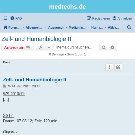
medtechs.de
FAQ
Registrieren
Anmelden
S
Foren-Übersicht
Allgemeines Board
Austausch
Medizininformatik
Humanbiologie
Altklausuren
u
Zell- und Humanbiologie II
c
Suche
Erweiterte
Antworten
h
8 Beiträge • Seite
1
von
1
e
Domi
Zell- und Humanbiologie II
B
Mi 14. Jan 2015, 23:11
e
i
WS 2010/11:
t
[...]
r
a
g
SS12:
Datum: 07.08.12; Zeit: 120 min
Objektiv: