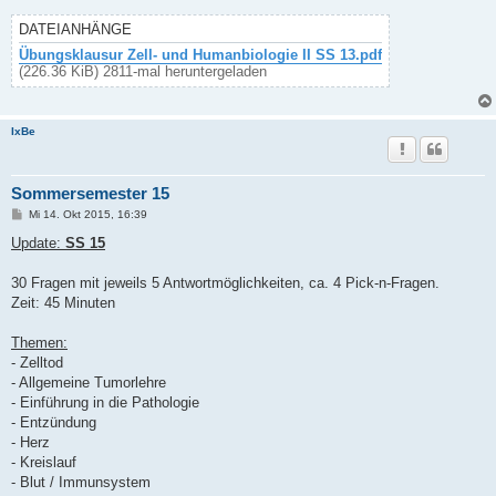
a
g
DATEIANHÄNGE
Übungsklausur Zell- und Humanbiologie II SS 13.pdf
(226.36 KiB) 2811-mal heruntergeladen
IxBe
Sommersemester 15
B
Mi 14. Okt 2015, 16:39
e
i
Update:
SS 15
t
r
a
30 Fragen mit jeweils 5 Antwortmöglichkeiten, ca. 4 Pick-n-Fragen.
g
Zeit: 45 Minuten
Themen:
- Zelltod
- Allgemeine Tumorlehre
- Einführung in die Pathologie
- Entzündung
- Herz
- Kreislauf
- Blut / Immunsystem