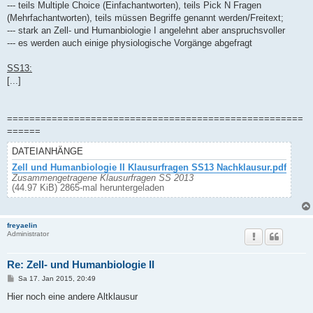
--- teils Multiple Choice (Einfachantworten), teils Pick N Fragen
(Mehrfachantworten), teils müssen Begriffe genannt werden/Freitext;
--- stark an Zell- und Humanbiologie I angelehnt aber anspruchsvoller
--- es werden auch einige physiologische Vorgänge abgefragt
SS13:
[...]
=====================================================
======
DATEIANHÄNGE
Zell und Humanbiologie II Klausurfragen SS13 Nachklausur.pdf
Zusammengetragene Klausurfragen SS 2013
(44.97 KiB) 2865-mal heruntergeladen
freyaelin
Administrator
Re: Zell- und Humanbiologie II
B
Sa 17. Jan 2015, 20:49
e
i
Hier noch eine andere Altklausur
t
r