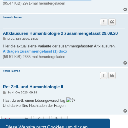
g
(95.47 KiB) 2971-mal heruntergeladen
hannah.bauer
Altklausuren Humanbiologie 2 zusammengefasst 29.09.20
B
Di 29. Sep 2020, 15:39
e
i
Hier die aktualisierte Variante der zusammengefassten Altklausuren.
t
Altfragen zusammengefasst (1).docx
r
a
(59.51 KiB) 2685-mal heruntergeladen
g
Fatos Savsa
Re: Zell- und Humanbiologie II
B
So 4. Okt 2020, 09:38
e
i
Hast du evtl. einen Lösungsvorschlag
?
t
Und danke fürs Hochladen der Fragen
r
a
g
Antworten
8 Beiträge • Seite
1
von
1
Diese Website nutzt Cookies, um dir den