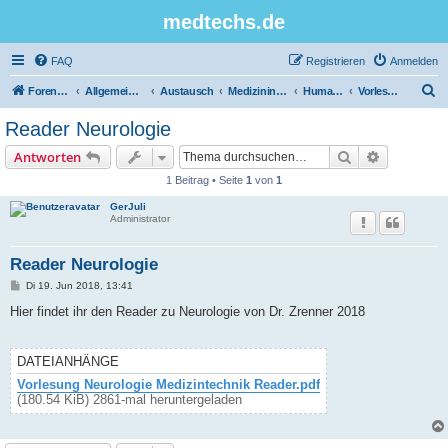
medtechs.de
FAQ
Registrieren
Anmelden
S
Foren-Übersicht
Allgemeines Board
Austausch
Medizininformatik
Humanbiologie
Vorlesungsunterlagen
u
Reader Neurologie
c
Suche
Erweiterte
Antworten
h
1 Beitrag • Seite
1
von
1
e
GerJuli
Administrator
Reader Neurologie
B
Di 19. Jun 2018, 13:41
e
i
Hier findet ihr den Reader zu Neurologie von Dr. Zrenner 2018
t
r
a
g
DATEIANHÄNGE
Vorlesung Neurologie Medizintechnik Reader.pdf
(180.54 KiB) 2861-mal heruntergeladen