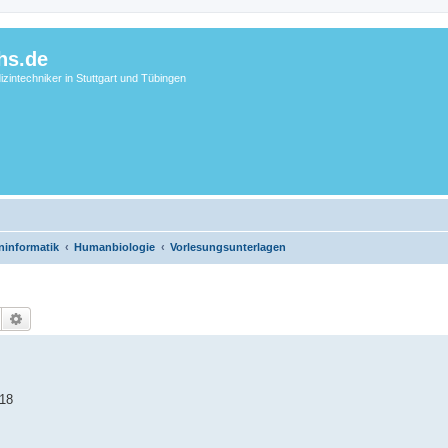
hs.de
zintechniker in Stuttgart und Tübingen
ninformatik
Humanbiologie
Vorlesungsunterlagen
Suche
Erweiterte Suche
018