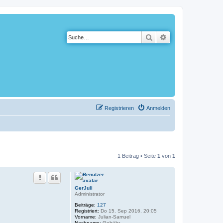
Suche
Erweiterte Suche
Registrieren
Anmelden
1 Beitrag • Seite
1
von
1
GerJuli
Administrator
Beiträge:
127
Registriert:
Do 15. Sep 2016, 20:05
Vorname:
Julian-Samuel
Nachname:
Gebühr