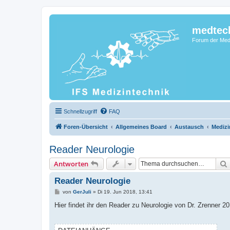
medtec
Forum der Medi
Schnellzugriff
FAQ
Foren-Übersicht
Allgemeines Board
Austausch
Medizi
Reader Neurologie
Antworten
Reader Neurologie
B
von
GerJuli
»
Di 19. Jun 2018, 13:41
e
i
Hier findet ihr den Reader zu Neurologie von Dr. Zrenner 2
t
r
a
g