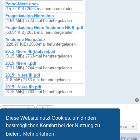
Patho-Niere.docx
(15.72 KiB) 2638-mal heruntergeladen
Fragenkatalog-Niere.docx
(4.84 MiB) 2723-mal heruntergeladen
Fragenkatalog Niere Anatomie HB III.pdf
(68.54 KiB) 2631-mal heruntergeladen
Anatomie-Niere.docx
(228.97 KiB) 2680-mal heruntergeladen
2015_Niere IIb(Dialyse).pdf
(3.15 MiB) 2763-mal heruntergeladen
2015_Niere I.pdf
(7.31 MiB) 2744-mal heruntergeladen
2015_ Niere III.pdf
(1.8 MiB) 2733-mal heruntergeladen
2015_ Niere IIb.pdf
(3.78 MiB) 2763-mal heruntergeladen
Antworten
1 Beitrag • Seite
1
von
1
Diese Website nutzt Cookies, um dir den
bestmöglichen Komfort bei der Nutzung zu
Gehe zu
bieten.
Mehr erfahren
Foren-Übersicht
Alle Cookies löschen
Alle Zeiten sind
UTC+01:00