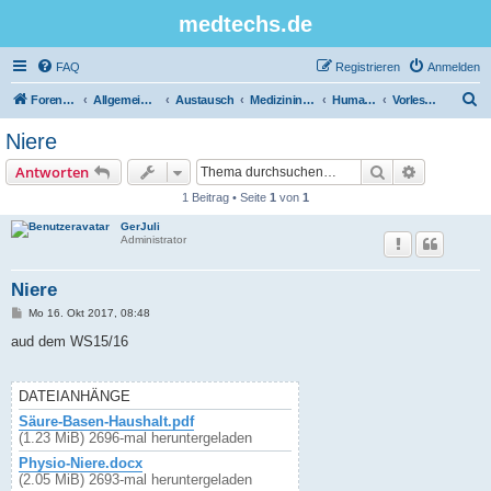
medtechs.de
FAQ
Registrieren
Anmelden
S
Foren-Übersicht
Allgemeines Board
Austausch
Medizininformatik
Humanbiologie
Vorlesungsunterlagen
u
Niere
c
Suche
Erweiterte
Antworten
h
1 Beitrag • Seite
1
von
1
e
GerJuli
Administrator
Niere
B
Mo 16. Okt 2017, 08:48
e
i
aud dem WS15/16
t
r
a
g
DATEIANHÄNGE
Säure-Basen-Haushalt.pdf
(1.23 MiB) 2696-mal heruntergeladen
Physio-Niere.docx
(2.05 MiB) 2693-mal heruntergeladen