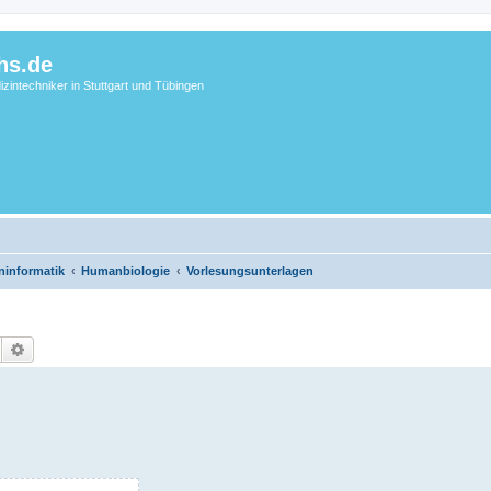
hs.de
zintechniker in Stuttgart und Tübingen
ninformatik
Humanbiologie
Vorlesungsunterlagen
Suche
Erweiterte Suche