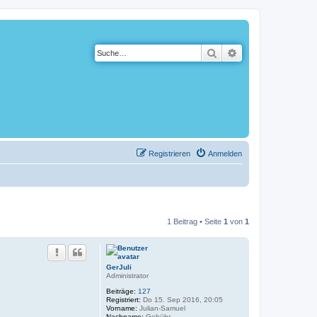
Suche
Erweiterte Suche
Registrieren
Anmelden
1 Beitrag • Seite
1
von
1
GerJuli
Administrator
Beiträge:
127
Registriert:
Do 15. Sep 2016, 20:05
Vorname:
Julian-Samuel
Nachname:
Gebühr