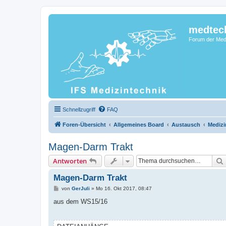
medtec
Forum der Medi
Schnellzugriff
FAQ
Foren-Übersicht
Allgemeines Board
Austausch
Medizi
Magen-Darm Trakt
Antworten
Magen-Darm Trakt
B
von
GerJuli
»
Mo 16. Okt 2017, 08:47
e
i
aus dem WS15/16
t
r
a
g