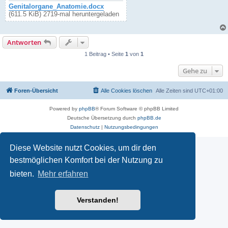
Genitalorgane_Anatomie.docx
(611.5 KiB) 2719-mal heruntergeladen
Antworten
1 Beitrag • Seite
1
von
1
Gehe zu
Foren-Übersicht
Alle Cookies löschen
Alle Zeiten sind
UTC+01:00
Powered by
phpBB
® Forum Software © phpBB Limited
Deutsche Übersetzung durch
phpBB.de
Datenschutz
|
Nutzungsbedingungen
Diese Website nutzt Cookies, um dir den
bestmöglichen Komfort bei der Nutzung zu
bieten.
Mehr erfahren
Verstanden!