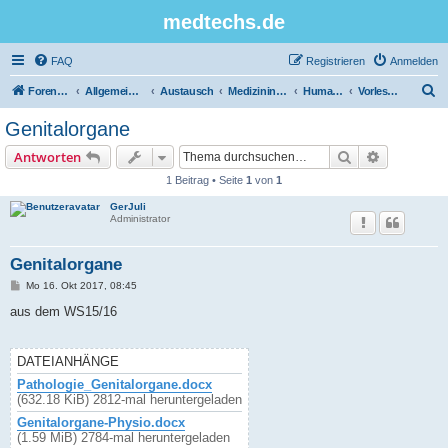
medtechs.de
FAQ
Registrieren
Anmelden
S
Foren-Übersicht
Allgemeines Board
Austausch
Medizininformatik
Humanbiologie
Vorlesungsunterlagen
u
Genitalorgane
c
Suche
Erweiterte
Antworten
h
1 Beitrag • Seite
1
von
1
e
GerJuli
Administrator
Genitalorgane
B
Mo 16. Okt 2017, 08:45
e
i
aus dem WS15/16
t
r
a
g
DATEIANHÄNGE
Pathologie_Genitalorgane.docx
(632.18 KiB) 2812-mal heruntergeladen
Genitalorgane-Physio.docx
(1.59 MiB) 2784-mal heruntergeladen