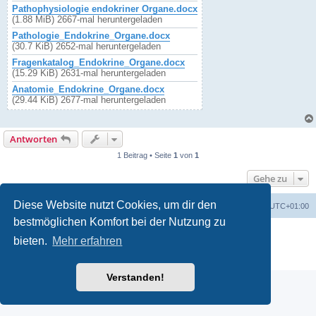
Pathophysiologie endokriner Organe.docx
(1.88 MiB) 2667-mal heruntergeladen
Pathologie_Endokrine_Organe.docx
(30.7 KiB) 2652-mal heruntergeladen
Fragenkatalog_Endokrine_Organe.docx
(15.29 KiB) 2631-mal heruntergeladen
Anatomie_Endokrine_Organe.docx
(29.44 KiB) 2677-mal heruntergeladen
Antworten
1 Beitrag • Seite
1
von
1
Gehe zu
Diese Website nutzt Cookies, um dir den
Foren-Übersicht
Alle Cookies löschen
Alle Zeiten sind
UTC+01:00
bestmöglichen Komfort bei der Nutzung zu
Powered by
phpBB
® Forum Software © phpBB Limited
bieten.
Mehr erfahren
Deutsche Übersetzung durch
phpBB.de
Datenschutz
|
Nutzungsbedingungen
Verstanden!