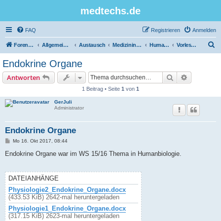
medtechs.de
FAQ
Registrieren
Anmelden
S
Foren-Übersicht
Allgemeines Board
Austausch
Medizininformatik
Humanbiologie
Vorlesungsunterlagen
u
Endokrine Organe
c
Suche
Erweiterte
Antworten
h
1 Beitrag • Seite
1
von
1
e
GerJuli
Administrator
Endokrine Organe
B
Mo 16. Okt 2017, 08:44
e
i
Endokrine Organe war im WS 15/16 Thema in Humanbiologie.
t
r
a
g
DATEIANHÄNGE
Physiologie2_Endokrine_Organe.docx
(433.53 KiB) 2642-mal heruntergeladen
Physiologie1_Endokrine_Organe.docx
(317.15 KiB) 2623-mal heruntergeladen