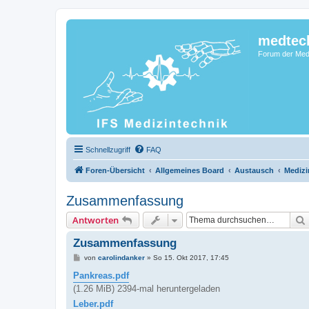
medtec
Forum der Medi
Schnellzugriff
FAQ
Foren-Übersicht
Allgemeines Board
Austausch
Medizi
Zusammenfassung
Antworten
Zusammenfassung
B
von
carolindanker
»
So 15. Okt 2017, 17:45
e
i
Pankreas.pdf
t
(1.26 MiB) 2394-mal heruntergeladen
r
a
Leber.pdf
g