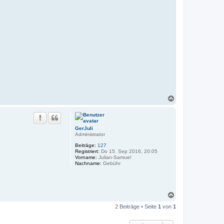
N
a
c
h
o
GerJuli
b
Administrator
e
Beiträge:
127
n
Registriert:
Do 15. Sep 2016, 20:05
Vorname:
Julian-Samuel
Nachname:
Gebühr
N
a
2 Beiträge • Seite
1
von
1
c
h
o