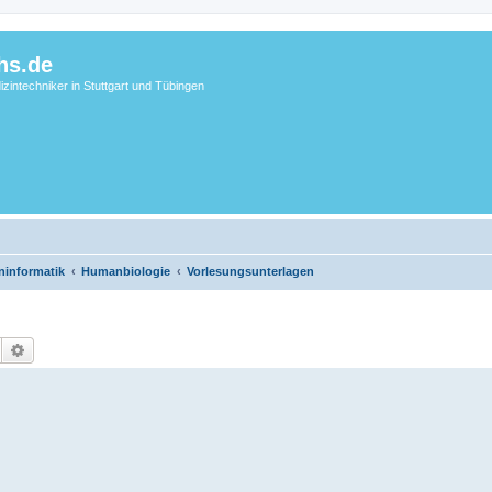
hs.de
zintechniker in Stuttgart und Tübingen
ninformatik
Humanbiologie
Vorlesungsunterlagen
Suche
Erweiterte Suche