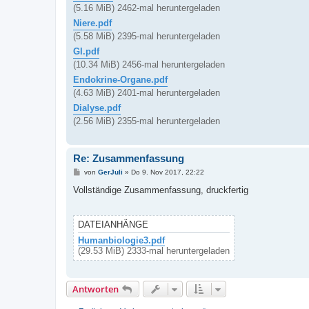
(5.16 MiB) 2462-mal heruntergeladen
Niere.pdf
(5.58 MiB) 2395-mal heruntergeladen
GI.pdf
(10.34 MiB) 2456-mal heruntergeladen
Endokrine-Organe.pdf
(4.63 MiB) 2401-mal heruntergeladen
Dialyse.pdf
(2.56 MiB) 2355-mal heruntergeladen
Re: Zusammenfassung
B
von
GerJuli
»
Do 9. Nov 2017, 22:22
e
i
Vollständige Zusammenfassung, druckfertig
t
r
a
g
DATEIANHÄNGE
Humanbiologie3.pdf
(29.53 MiB) 2333-mal heruntergeladen
Antworten