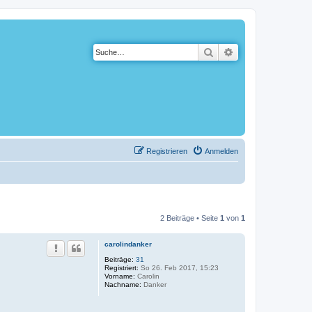
Suche
Erweiterte Suche
Registrieren
Anmelden
2 Beiträge • Seite
1
von
1
carolindanker
Beiträge:
31
Registriert:
So 26. Feb 2017, 15:23
Vorname:
Carolin
Nachname:
Danker