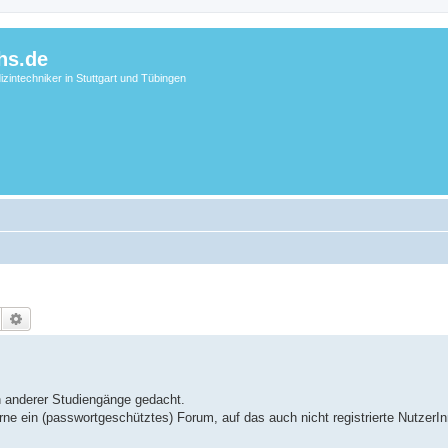
hs.de
zintechniker in Stuttgart und Tübingen
Suche
Erweiterte Suche
n anderer Studiengänge gedacht.
erne ein (passwortgeschütztes) Forum, auf das auch nicht registrierte NutzerI