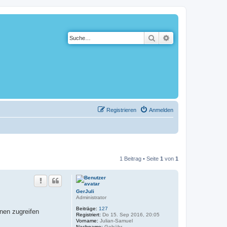
Suche
Erweiterte Suche
Registrieren
Anmelden
1 Beitrag • Seite
1
von
1
GerJuli
Administrator
Beiträge:
127
nnen zugreifen
Registriert:
Do 15. Sep 2016, 20:05
Vorname:
Julian-Samuel
Nachname:
Gebühr