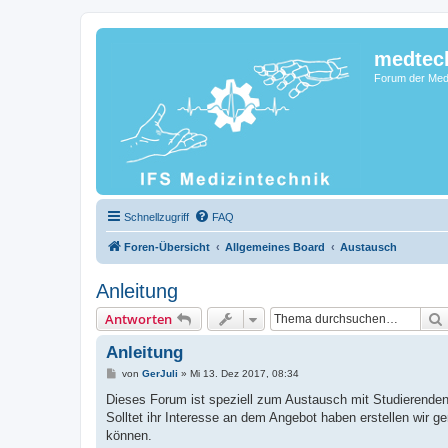
medtec
Forum der Medi
Schnellzugriff
FAQ
Foren-Übersicht
Allgemeines Board
Austausch
Anleitung
Antworten
Anleitung
B
von
GerJuli
»
Mi 13. Dez 2017, 08:34
e
i
Dieses Forum ist speziell zum Austausch mit Studierende
t
Solltet ihr Interesse an dem Angebot haben erstellen wir g
r
a
können.
g