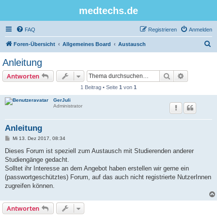
medtechs.de
FAQ
Registrieren
Anmelden
S
Foren-Übersicht
Allgemeines Board
Austausch
u
Anleitung
c
Suche
Erweiterte
Antworten
h
1 Beitrag • Seite
1
von
1
e
GerJuli
Administrator
Anleitung
B
Mi 13. Dez 2017, 08:34
e
i
Dieses Forum ist speziell zum Austausch mit Studierenden anderer
t
Studiengänge gedacht.
r
a
Solltet ihr Interesse an dem Angebot haben erstellen wir gerne ein
g
(passwortgeschütztes) Forum, auf das auch nicht registrierte NutzerInnen
zugreifen können.
Antworten