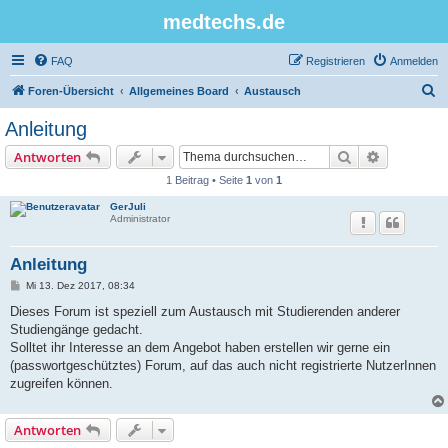
medtechs.de
FAQ
Registrieren
Anmelden
S
Foren-Übersicht
Allgemeines Board
Austausch
u
Anleitung
c
Suche
Erweiterte
Antworten
h
1 Beitrag • Seite
1
von
1
e
GerJuli
Administrator
Anleitung
B
Mi 13. Dez 2017, 08:34
e
i
Dieses Forum ist speziell zum Austausch mit Studierenden anderer
t
Studiengänge gedacht.
r
a
Solltet ihr Interesse an dem Angebot haben erstellen wir gerne ein
g
(passwortgeschütztes) Forum, auf das auch nicht registrierte NutzerInnen
zugreifen können.
Antworten