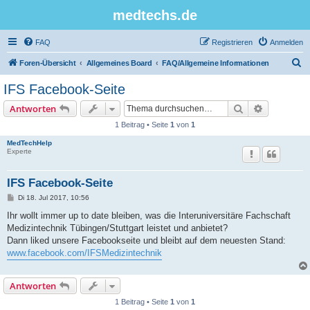
medtechs.de
FAQ
Registrieren
Anmelden
S
Foren-Übersicht
Allgemeines Board
FAQ/Allgemeine Informationen
u
IFS Facebook-Seite
c
Suche
Erweiterte
Antworten
h
1 Beitrag • Seite
1
von
1
e
MedTechHelp
Experte
IFS Facebook-Seite
B
Di 18. Jul 2017, 10:56
e
i
Ihr wollt immer up to date bleiben, was die Interuniversitäre Fachschaft
t
Medizintechnik Tübingen/Stuttgart leistet und anbietet?
r
a
Dann liked unsere Facebookseite und bleibt auf dem neuesten Stand:
g
www.facebook.com/IFSMedizintechnik
Antworten
1 Beitrag • Seite
1
von
1