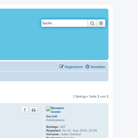
Suche
Erweiterte Suche
Registrieren
Anmelden
1 Beitrag • Seite
1
von
1
GerJuli
Administrator
Beiträge:
127
Registriert:
Do 15. Sep 2016, 20:05
Vorname:
Julian-Samuel
Nachname:
Gebühr