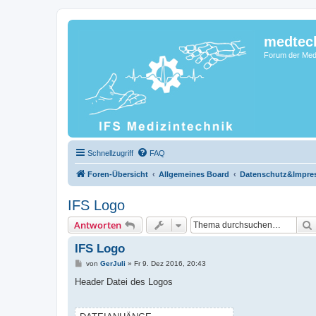
medtec
Forum der Medi
Schnellzugriff
FAQ
Foren-Übersicht
Allgemeines Board
Datenschutz&Impr
IFS Logo
Antworten
IFS Logo
B
von
GerJuli
»
Fr 9. Dez 2016, 20:43
e
i
Header Datei des Logos
t
r
a
g