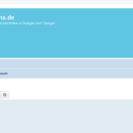
hs.de
zintechniker in Stuttgart und Tübingen
essum
Suche
Erweiterte Suche