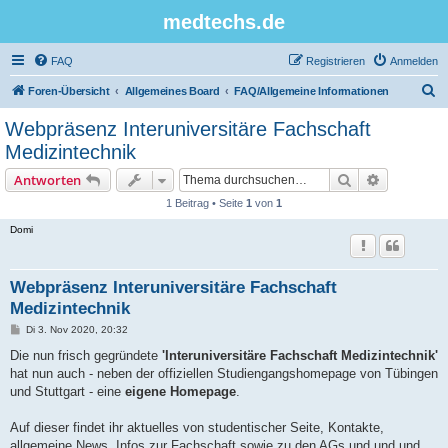
medtechs.de
FAQ
Registrieren
Anmelden
S
Foren-Übersicht
Allgemeines Board
FAQ/Allgemeine Informationen
u
Webpräsenz Interuniversitäre Fachschaft
c
Medizintechnik
h
Suche
Erweiterte
Antworten
e
1 Beitrag • Seite
1
von
1
Domi
Webpräsenz Interuniversitäre Fachschaft
Medizintechnik
B
Di 3. Nov 2020, 20:32
e
i
Die nun frisch gegründete
'Interuniversitäre Fachschaft Medizintechnik'
t
hat nun auch - neben der offiziellen Studiengangshomepage von Tübingen
r
a
und Stuttgart - eine
eigene Homepage
.
g
Auf dieser findet ihr aktuelles von studentischer Seite, Kontakte,
allgemeine News, Infos zur Fachschaft sowie zu den AGs und und und....