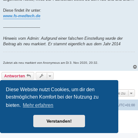
Diese findet ihr unter:
www.fs-medtech.de
------------------------------
Hinweis vom Admin: Aufgrund einer falschen Einstellung wurde der
Beitrag als neu markiert. Er stammt eigentlich aus dem Jahr 2014
Zuletzt als neu markiert von Anonymous am Di 3. Nov 2020, 20:32.
Antworten
1 Beitrag • Seite
1
von
1
Diese Website nutzt Cookies, um dir den
Gehe zu
bestmöglichen Komfort bei der Nutzung zu
bieten.
Mehr erfahren
Foren-Übersicht
Alle Cookies löschen
Alle Zeiten sind
UTC+01:00
Powered by
phpBB
® Forum Software © phpBB Limited
Verstanden!
Deutsche Übersetzung durch
phpBB.de
Datenschutz
|
Nutzungsbedingungen