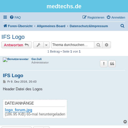
medtechs.de
FAQ
Registrieren
Anmelden
S
Foren-Übersicht
Allgemeines Board
Datenschutz&Impressum
u
IFS Logo
c
Suche
Erweiterte
Antworten
h
1 Beitrag • Seite
1
von
1
e
GerJuli
Administrator
IFS Logo
B
Fr 9. Dez 2016, 20:43
e
i
Header Datei des Logos
t
r
a
g
DATEIANHÄNGE
logo_forum.jpg
(186.95 KiB) 65-mal heruntergeladen