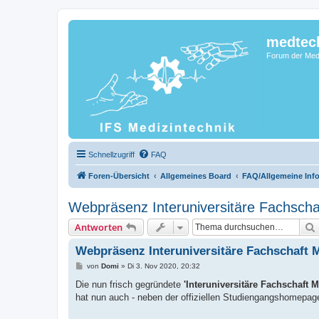
medtec
Forum der Medi
Schnellzugriff
FAQ
Foren-Übersicht
Allgemeines Board
FAQ/Allgemeine Inf
Webpräsenz Interuniversitäre Fachscha
Antworten
Webpräsenz Interuniversitäre Fachschaft 
B
von
Domi
»
Di 3. Nov 2020, 20:32
e
i
Die nun frisch gegründete
'Interuniversitäre Fachschaft 
t
hat nun auch - neben der offiziellen Studiengangshomepag
r
a
g