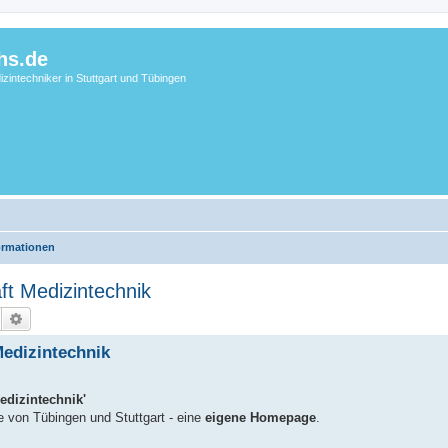
hs.de
zintechniker in Stuttgart und Tübingen
ormationen
ft Medizintechnik
Suche
Erweiterte Suche
Medizintechnik
Medizintechnik'
e von Tübingen und Stuttgart - eine
eigene Homepage
.