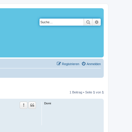
Suche
Erweiterte Suche
Registrieren
Anmelden
1 Beitrag • Seite
1
von
1
Domi