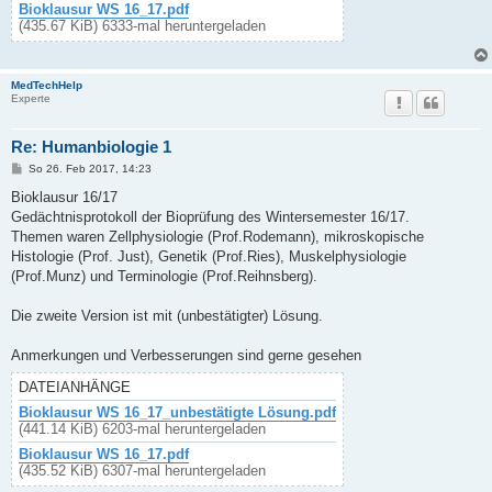
Bioklausur WS 16_17.pdf
(435.67 KiB) 6333-mal heruntergeladen
MedTechHelp
Experte
Re: Humanbiologie 1
B
So 26. Feb 2017, 14:23
e
i
Bioklausur 16/17
t
Gedächtnisprotokoll der Bioprüfung des Wintersemester 16/17.
r
a
Themen waren Zellphysiologie (Prof.Rodemann), mikroskopische
g
Histologie (Prof. Just), Genetik (Prof.Ries), Muskelphysiologie
(Prof.Munz) und Terminologie (Prof.Reihnsberg).
Die zweite Version ist mit (unbestätigter) Lösung.
Anmerkungen und Verbesserungen sind gerne gesehen
DATEIANHÄNGE
Bioklausur WS 16_17_unbestätigte Lösung.pdf
(441.14 KiB) 6203-mal heruntergeladen
Bioklausur WS 16_17.pdf
(435.52 KiB) 6307-mal heruntergeladen