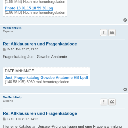
(1.88 MiB) Noch nie heruntergeladen
Photo 13.01.15 18 59 30.jpg
(1.96 MiB) Noch nie heruntergeladen
MedTechHelp
Experte
Re: Altklausuren und Fragenkataloge
B
Fr 10. Feb 2017, 13:05
e
i
Fragenkatalog Just: Gewebe Anatomie
t
r
a
g
DATEIANHÄNGE
Just_Fragenkatalog Gewebe Anatomie HB I.pdf
(140.58 KiB) 5960-mal heruntergeladen
MedTechHelp
Experte
Re: Altklausuren und Fragenkataloge
B
Fr 10. Feb 2017, 14:05
e
i
Hier eine Katalog an Beispiel-Prüfungsfragen und eine Fragensammlung