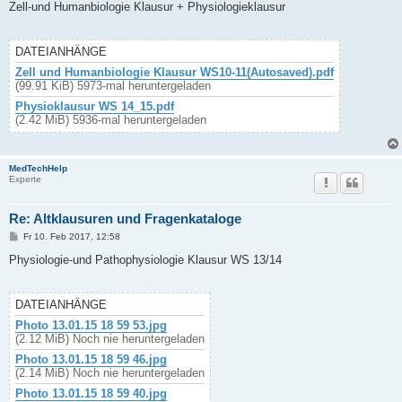
i
Zell-und Humanbiologie Klausur + Physiologieklausur
t
r
a
g
DATEIANHÄNGE
Zell und Humanbiologie Klausur WS10-11(Autosaved).pdf
(99.91 KiB) 5973-mal heruntergeladen
Physioklausur WS 14_15.pdf
(2.42 MiB) 5936-mal heruntergeladen
MedTechHelp
Experte
Re: Altklausuren und Fragenkataloge
B
Fr 10. Feb 2017, 12:58
e
i
Physiologie-und Pathophysiologie Klausur WS 13/14
t
r
a
g
DATEIANHÄNGE
Photo 13.01.15 18 59 53.jpg
(2.12 MiB) Noch nie heruntergeladen
Photo 13.01.15 18 59 46.jpg
(2.14 MiB) Noch nie heruntergeladen
Photo 13.01.15 18 59 40.jpg