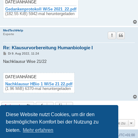
g
DATEIANHÄNGE
Gedankenprotokoll WiSe 2021_22.pdf
(182.55 KiB) 5942-mal heruntergeladen
MedTechHelp
Experte
Re: Klausurvorbereitung Humanbiologie I
B
Di 9. Aug 2022, 11:24
e
i
Nachklausur Wise 21/22
t
r
a
g
DATEIANHÄNGE
Nachklausur HBio 1 WiSe 21 22.pdf
(1.96 MiB) 6370-mal heruntergeladen
Antworten
17 Beiträge • Seite
1
von
1
Diese Website nutzt Cookies, um dir den
bestmöglichen Komfort bei der Nutzung zu
Gehe zu
bieten.
Mehr erfahren
Foren-Übersicht
Alle Cookies löschen
Alle Zeiten sind
UTC+01:00