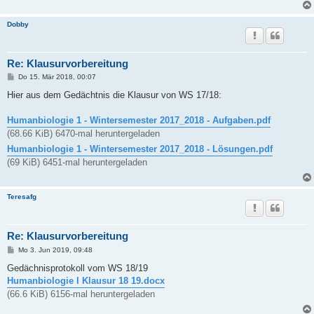
Dobby
Re: Klausurvorbereitung
B
Do 15. Mär 2018, 00:07
e
i
Hier aus dem Gedächtnis die Klausur von WS 17/18:
t
r
a
Humanbiologie 1 - Wintersemester 2017_2018 - Aufgaben.pdf
g
(68.66 KiB) 6470-mal heruntergeladen
Humanbiologie 1 - Wintersemester 2017_2018 - Lösungen.pdf
(69 KiB) 6451-mal heruntergeladen
Teresafg
Re: Klausurvorbereitung
B
Mo 3. Jun 2019, 09:48
e
i
Gedächnisprotokoll vom WS 18/19
t
Humanbiologie I Klausur 18 19.docx
r
a
(66.6 KiB) 6156-mal heruntergeladen
g