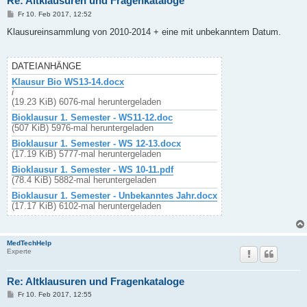
Re: Altklausuren und Fragenkataloge
B
Fr 10. Feb 2017, 12:52
e
i
Klausureinsammlung von 2010-2014 + eine mit unbekanntem Datum.
t
r
a
g
DATEIANHÄNGE
Klausur Bio WS13-14.docx
i
(19.23 KiB) 6076-mal heruntergeladen
Bioklausur 1. Semester - WS11-12.doc
(507 KiB) 5976-mal heruntergeladen
Bioklausur 1. Semester - WS 12-13.docx
(17.19 KiB) 5777-mal heruntergeladen
Bioklausur 1. Semester - WS 10-11.pdf
(78.4 KiB) 5882-mal heruntergeladen
Bioklausur 1. Semester - Unbekanntes Jahr.docx
(17.17 KiB) 6102-mal heruntergeladen
MedTechHelp
Experte
Re: Altklausuren und Fragenkataloge
B
Fr 10. Feb 2017, 12:55
e