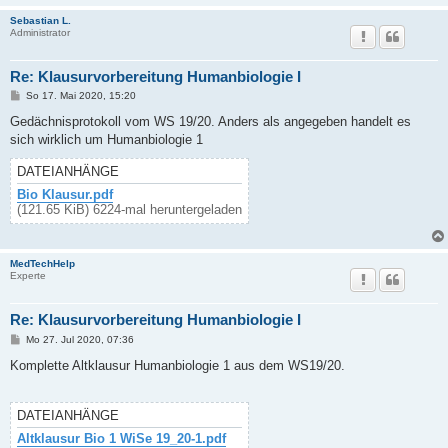
Sebastian L.
Administrator
Re: Klausurvorbereitung Humanbiologie I
B
So 17. Mai 2020, 15:20
e
i
Gedächnisprotokoll vom WS 19/20. Anders als angegeben handelt es
t
sich wirklich um Humanbiologie 1
r
a
g
DATEIANHÄNGE
Bio Klausur.pdf
(121.65 KiB) 6224-mal heruntergeladen
MedTechHelp
Experte
Re: Klausurvorbereitung Humanbiologie I
B
Mo 27. Jul 2020, 07:36
e
i
Komplette Altklausur Humanbiologie 1 aus dem WS19/20.
t
r
a
g
DATEIANHÄNGE
Altklausur Bio 1 WiSe 19_20-1.pdf