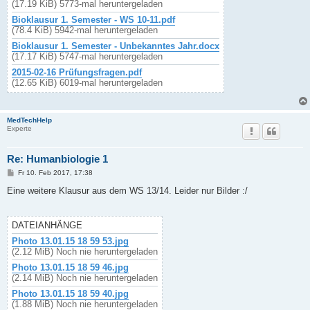
(17.19 KiB) 5773-mal heruntergeladen
Bioklausur 1. Semester - WS 10-11.pdf
(78.4 KiB) 5942-mal heruntergeladen
Bioklausur 1. Semester - Unbekanntes Jahr.docx
(17.17 KiB) 5747-mal heruntergeladen
2015-02-16 Prüfungsfragen.pdf
(12.65 KiB) 6019-mal heruntergeladen
MedTechHelp
Experte
Re: Humanbiologie 1
B
Fr 10. Feb 2017, 17:38
e
i
Eine weitere Klausur aus dem WS 13/14. Leider nur Bilder :/
t
r
a
g
DATEIANHÄNGE
Photo 13.01.15 18 59 53.jpg
(2.12 MiB) Noch nie heruntergeladen
Photo 13.01.15 18 59 46.jpg
(2.14 MiB) Noch nie heruntergeladen
Photo 13.01.15 18 59 40.jpg
(1.88 MiB) Noch nie heruntergeladen