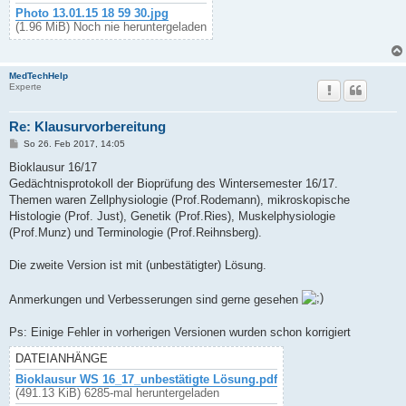
Photo 13.01.15 18 59 30.jpg
(1.96 MiB) Noch nie heruntergeladen
MedTechHelp
Experte
Re: Klausurvorbereitung
B
So 26. Feb 2017, 14:05
e
i
Bioklausur 16/17
t
Gedächtnisprotokoll der Bioprüfung des Wintersemester 16/17.
r
a
Themen waren Zellphysiologie (Prof.Rodemann), mikroskopische
g
Histologie (Prof. Just), Genetik (Prof.Ries), Muskelphysiologie
(Prof.Munz) und Terminologie (Prof.Reihnsberg).
Die zweite Version ist mit (unbestätigter) Lösung.
Anmerkungen und Verbesserungen sind gerne gesehen
Ps: Einige Fehler in vorherigen Versionen wurden schon korrigiert
DATEIANHÄNGE
Bioklausur WS 16_17_unbestätigte Lösung.pdf
(491.13 KiB) 6285-mal heruntergeladen