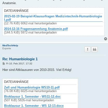
t
Anatomie.
r
a
g
DATEIANHÄNGE
2015-02-19 Beispiel-Klausurfragen Medizintechnik-Humanbiologie
I.pdf
(12.76 KiB) 6062-mal heruntergeladen
2014-12-16 Fragensammlung Anatomie.pdf
(144.5 KiB) 5972-mal heruntergeladen
MedTechHelp
Experte
Re: Humanbiologie 1
B
Fr 10. Feb 2017, 17:32
e
i
Hier sind Altklausuren von 2010-2015. Viel Erfolg!
t
r
a
g
DATEIANHÄNGE
Zell und Humanbiologie WS10-11.pdf
(76.08 KiB) 6025-mal heruntergeladen
Bioklausur 1. Semester - WS11-12.doc
(507 KiB) 5826-mal heruntergeladen
Bioklausur 1. Semester - WS 12-13.docx