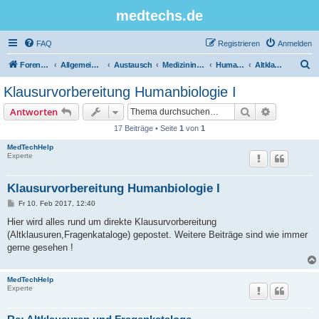
medtechs.de
FAQ
Registrieren
Anmelden
S
Foren-Übersicht
Allgemeines Board
Austausch
Medizininformatik
Humanbiologie
Altklausuren
u
Klausurvorbereitung Humanbiologie I
c
Suche
Erweiterte
Antworten
h
17 Beiträge • Seite
1
von
1
e
MedTechHelp
Experte
Klausurvorbereitung Humanbiologie I
B
Fr 10. Feb 2017, 12:40
e
i
Hier wird alles rund um direkte Klausurvorbereitung
t
(Altklausuren,Fragenkataloge) gepostet. Weitere Beiträge sind wie immer
r
a
gerne gesehen !
g
MedTechHelp
Experte