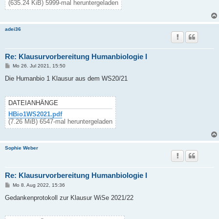
(635.24 KiB) 5999-mal heruntergeladen
adei36
Re: Klausurvorbereitung Humanbiologie I
B
Mo 26. Jul 2021, 15:50
e
i
Die Humanbio 1 Klausur aus dem WS20/21
t
r
a
g
DATEIANHÄNGE
HBio1WS2021.pdf
(7.26 MiB) 6547-mal heruntergeladen
Sophie Weber
Re: Klausurvorbereitung Humanbiologie I
B
Mo 8. Aug 2022, 15:36
e
i
Gedankenprotokoll zur Klausur WiSe 2021/22
t
r
a