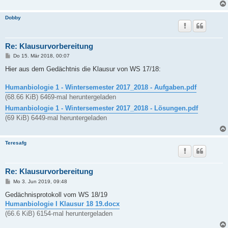
Dobby
Re: Klausurvorbereitung
B
Do 15. Mär 2018, 00:07
e
i
Hier aus dem Gedächtnis die Klausur von WS 17/18:
t
r
a
Humanbiologie 1 - Wintersemester 2017_2018 - Aufgaben.pdf
g
(68.66 KiB) 6469-mal heruntergeladen
Humanbiologie 1 - Wintersemester 2017_2018 - Lösungen.pdf
(69 KiB) 6449-mal heruntergeladen
Teresafg
Re: Klausurvorbereitung
B
Mo 3. Jun 2019, 09:48
e
i
Gedächnisprotokoll vom WS 18/19
t
Humanbiologie I Klausur 18 19.docx
r
a
(66.6 KiB) 6154-mal heruntergeladen
g