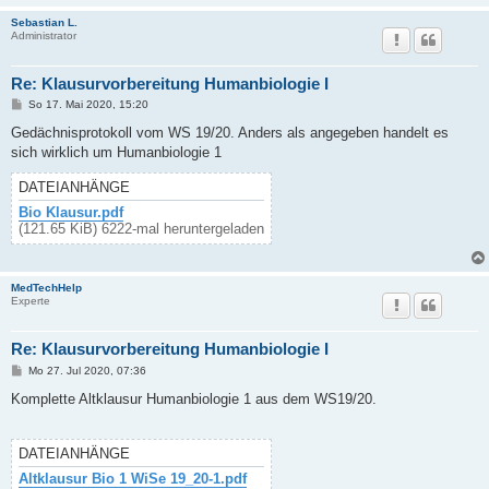
Sebastian L.
Administrator
Re: Klausurvorbereitung Humanbiologie I
B
So 17. Mai 2020, 15:20
e
i
Gedächnisprotokoll vom WS 19/20. Anders als angegeben handelt es
t
sich wirklich um Humanbiologie 1
r
a
g
DATEIANHÄNGE
Bio Klausur.pdf
(121.65 KiB) 6222-mal heruntergeladen
MedTechHelp
Experte
Re: Klausurvorbereitung Humanbiologie I
B
Mo 27. Jul 2020, 07:36
e
i
Komplette Altklausur Humanbiologie 1 aus dem WS19/20.
t
r
a
g
DATEIANHÄNGE
Altklausur Bio 1 WiSe 19_20-1.pdf