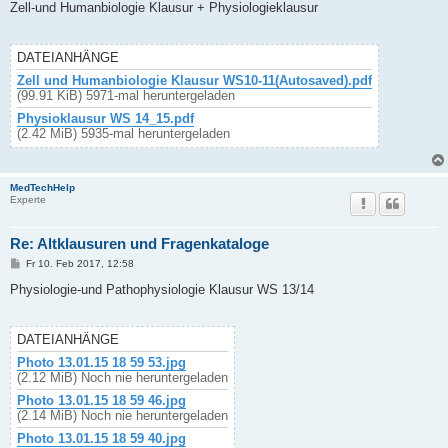
i
Zell-und Humanbiologie Klausur + Physiologieklausur
t
r
a
g
DATEIANHÄNGE
Zell und Humanbiologie Klausur WS10-11(Autosaved).pdf
(99.91 KiB) 5971-mal heruntergeladen
Physioklausur WS 14_15.pdf
(2.42 MiB) 5935-mal heruntergeladen
MedTechHelp
Experte
Re: Altklausuren und Fragenkataloge
B
Fr 10. Feb 2017, 12:58
e
i
Physiologie-und Pathophysiologie Klausur WS 13/14
t
r
a
g
DATEIANHÄNGE
Photo 13.01.15 18 59 53.jpg
(2.12 MiB) Noch nie heruntergeladen
Photo 13.01.15 18 59 46.jpg
(2.14 MiB) Noch nie heruntergeladen
Photo 13.01.15 18 59 40.jpg