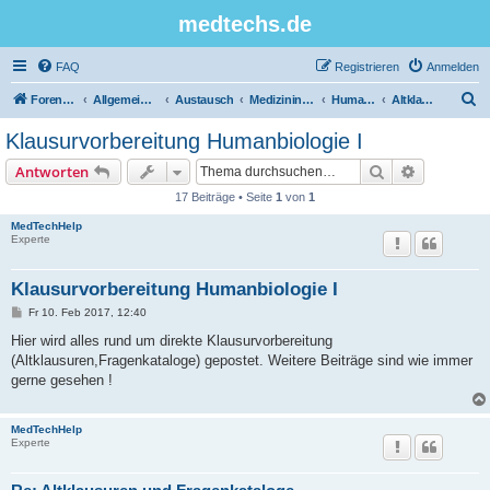
medtechs.de
FAQ
Registrieren
Anmelden
S
Foren-Übersicht
Allgemeines Board
Austausch
Medizininformatik
Humanbiologie
Altklausuren
u
Klausurvorbereitung Humanbiologie I
c
Suche
Erweiterte
Antworten
h
17 Beiträge • Seite
1
von
1
e
MedTechHelp
Experte
Klausurvorbereitung Humanbiologie I
B
Fr 10. Feb 2017, 12:40
e
i
Hier wird alles rund um direkte Klausurvorbereitung
t
(Altklausuren,Fragenkataloge) gepostet. Weitere Beiträge sind wie immer
r
a
gerne gesehen !
g
MedTechHelp
Experte