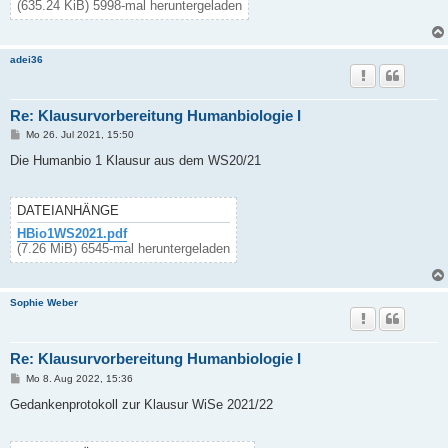
(635.24 KiB) 5998-mal heruntergeladen
adei36
Re: Klausurvorbereitung Humanbiologie I
B
Mo 26. Jul 2021, 15:50
e
i
Die Humanbio 1 Klausur aus dem WS20/21
t
r
a
g
DATEIANHÄNGE
HBio1WS2021.pdf
(7.26 MiB) 6545-mal heruntergeladen
Sophie Weber
Re: Klausurvorbereitung Humanbiologie I
B
Mo 8. Aug 2022, 15:36
e
i
Gedankenprotokoll zur Klausur WiSe 2021/22
t
r
a