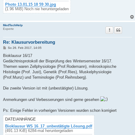
Photo 13.01.15 18 59 30.jpg
(1.96 MiB) Noch nie heruntergeladen
MedTechHelp
Experte
Re: Klausurvorbereitung
B
So 26. Feb 2017, 14:05
e
i
Bioklausur 16/17
t
Gedächtnisprotokoll der Bioprüfung des Wintersemester 16/17.
r
a
Themen waren Zellphysiologie (Prof.Rodemann), mikroskopische
g
Histologie (Prof. Just), Genetik (Prof.Ries), Muskelphysiologie
(Prof.Munz) und Terminologie (Prof.Reihnsberg).
Die zweite Version ist mit (unbestätigter) Lösung.
Anmerkungen und Verbesserungen sind gerne gesehen
Ps: Einige Fehler in vorherigen Versionen wurden schon korrigiert
DATEIANHÄNGE
Bioklausur WS 16_17_unbestätigte Lösung.pdf
(491.13 KiB) 6284-mal heruntergeladen