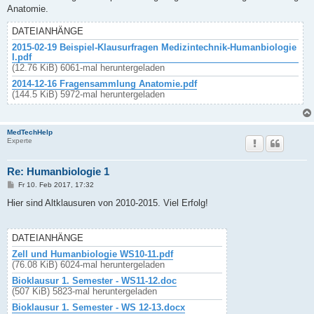
t
Anatomie.
r
a
g
DATEIANHÄNGE
2015-02-19 Beispiel-Klausurfragen Medizintechnik-Humanbiologie
I.pdf
(12.76 KiB) 6061-mal heruntergeladen
2014-12-16 Fragensammlung Anatomie.pdf
(144.5 KiB) 5972-mal heruntergeladen
MedTechHelp
Experte
Re: Humanbiologie 1
B
Fr 10. Feb 2017, 17:32
e
i
Hier sind Altklausuren von 2010-2015. Viel Erfolg!
t
r
a
g
DATEIANHÄNGE
Zell und Humanbiologie WS10-11.pdf
(76.08 KiB) 6024-mal heruntergeladen
Bioklausur 1. Semester - WS11-12.doc
(507 KiB) 5823-mal heruntergeladen
Bioklausur 1. Semester - WS 12-13.docx