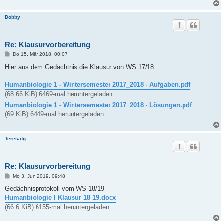
Dobby
Re: Klausurvorbereitung
B
Do 15. Mär 2018, 00:07
e
i
Hier aus dem Gedächtnis die Klausur von WS 17/18:
t
r
a
Humanbiologie 1 - Wintersemester 2017_2018 - Aufgaben.pdf
g
(68.66 KiB) 6469-mal heruntergeladen
Humanbiologie 1 - Wintersemester 2017_2018 - Lösungen.pdf
(69 KiB) 6449-mal heruntergeladen
Teresafg
Re: Klausurvorbereitung
B
Mo 3. Jun 2019, 09:48
e
i
Gedächnisprotokoll vom WS 18/19
t
Humanbiologie I Klausur 18 19.docx
r
a
(66.6 KiB) 6155-mal heruntergeladen
g