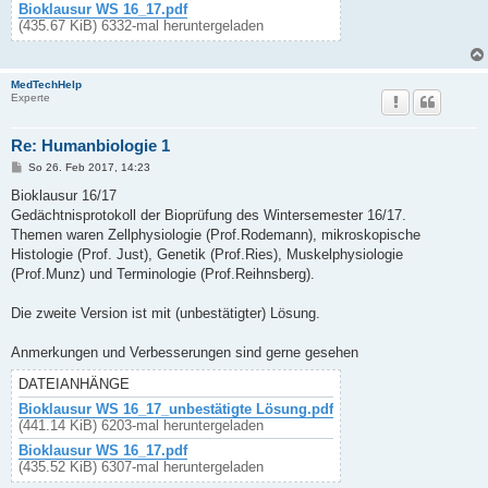
Bioklausur WS 16_17.pdf
(435.67 KiB) 6332-mal heruntergeladen
MedTechHelp
Experte
Re: Humanbiologie 1
B
So 26. Feb 2017, 14:23
e
i
Bioklausur 16/17
t
Gedächtnisprotokoll der Bioprüfung des Wintersemester 16/17.
r
a
Themen waren Zellphysiologie (Prof.Rodemann), mikroskopische
g
Histologie (Prof. Just), Genetik (Prof.Ries), Muskelphysiologie
(Prof.Munz) und Terminologie (Prof.Reihnsberg).
Die zweite Version ist mit (unbestätigter) Lösung.
Anmerkungen und Verbesserungen sind gerne gesehen
DATEIANHÄNGE
Bioklausur WS 16_17_unbestätigte Lösung.pdf
(441.14 KiB) 6203-mal heruntergeladen
Bioklausur WS 16_17.pdf
(435.52 KiB) 6307-mal heruntergeladen