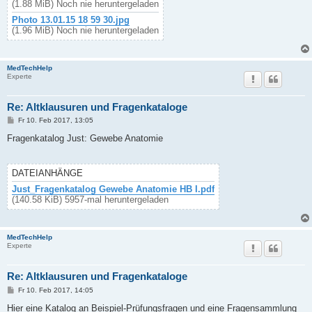
(1.88 MiB) Noch nie heruntergeladen
Photo 13.01.15 18 59 30.jpg
(1.96 MiB) Noch nie heruntergeladen
MedTechHelp
Experte
Re: Altklausuren und Fragenkataloge
B
Fr 10. Feb 2017, 13:05
e
i
Fragenkatalog Just: Gewebe Anatomie
t
r
a
g
DATEIANHÄNGE
Just_Fragenkatalog Gewebe Anatomie HB I.pdf
(140.58 KiB) 5957-mal heruntergeladen
MedTechHelp
Experte
Re: Altklausuren und Fragenkataloge
B
Fr 10. Feb 2017, 14:05
e
i
Hier eine Katalog an Beispiel-Prüfungsfragen und eine Fragensammlung