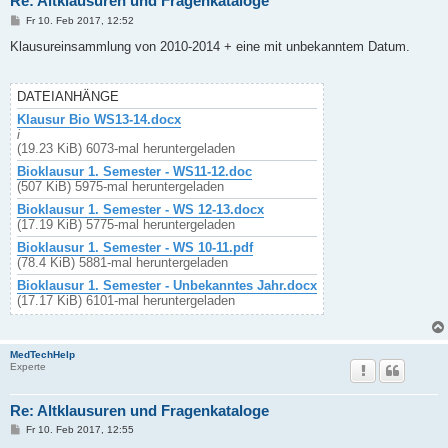
Re: Altklausuren und Fragenkataloge
B
Fr 10. Feb 2017, 12:52
e
i
Klausureinsammlung von 2010-2014 + eine mit unbekanntem Datum.
t
r
a
g
DATEIANHÄNGE
Klausur Bio WS13-14.docx
i
(19.23 KiB) 6073-mal heruntergeladen
Bioklausur 1. Semester - WS11-12.doc
(507 KiB) 5975-mal heruntergeladen
Bioklausur 1. Semester - WS 12-13.docx
(17.19 KiB) 5775-mal heruntergeladen
Bioklausur 1. Semester - WS 10-11.pdf
(78.4 KiB) 5881-mal heruntergeladen
Bioklausur 1. Semester - Unbekanntes Jahr.docx
(17.17 KiB) 6101-mal heruntergeladen
MedTechHelp
Experte
Re: Altklausuren und Fragenkataloge
B
Fr 10. Feb 2017, 12:55
e