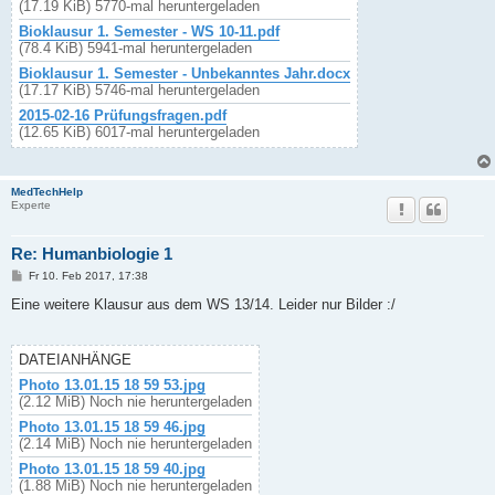
(17.19 KiB) 5770-mal heruntergeladen
Bioklausur 1. Semester - WS 10-11.pdf
(78.4 KiB) 5941-mal heruntergeladen
Bioklausur 1. Semester - Unbekanntes Jahr.docx
(17.17 KiB) 5746-mal heruntergeladen
2015-02-16 Prüfungsfragen.pdf
(12.65 KiB) 6017-mal heruntergeladen
MedTechHelp
Experte
Re: Humanbiologie 1
B
Fr 10. Feb 2017, 17:38
e
i
Eine weitere Klausur aus dem WS 13/14. Leider nur Bilder :/
t
r
a
g
DATEIANHÄNGE
Photo 13.01.15 18 59 53.jpg
(2.12 MiB) Noch nie heruntergeladen
Photo 13.01.15 18 59 46.jpg
(2.14 MiB) Noch nie heruntergeladen
Photo 13.01.15 18 59 40.jpg
(1.88 MiB) Noch nie heruntergeladen