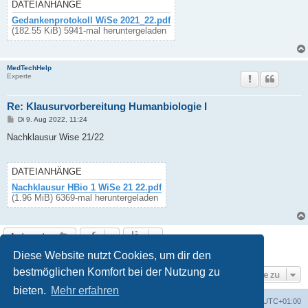
g
DATEIANHÄNGE
Gedankenprotokoll WiSe 2021_22.pdf
(182.55 KiB) 5941-mal heruntergeladen
MedTechHelp
Experte
Re: Klausurvorbereitung Humanbiologie I
B
Di 9. Aug 2022, 11:24
e
i
Nachklausur Wise 21/22
t
r
a
g
DATEIANHÄNGE
Nachklausur HBio 1 WiSe 21 22.pdf
(1.96 MiB) 6369-mal heruntergeladen
Antworten
17 Beiträge • Seite
1
von
1
Diese Website nutzt Cookies, um dir den
bestmöglichen Komfort bei der Nutzung zu
Gehe zu
bieten.
Mehr erfahren
Foren-Übersicht
Alle Cookies löschen
Alle Zeiten sind
UTC+01:00