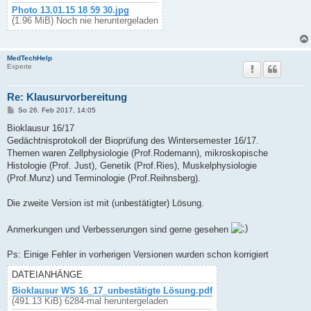
Photo 13.01.15 18 59 30.jpg
(1.96 MiB) Noch nie heruntergeladen
MedTechHelp
Experte
Re: Klausurvorbereitung
B
So 26. Feb 2017, 14:05
e
i
Bioklausur 16/17
t
Gedächtnisprotokoll der Bioprüfung des Wintersemester 16/17.
r
a
Themen waren Zellphysiologie (Prof.Rodemann), mikroskopische
g
Histologie (Prof. Just), Genetik (Prof.Ries), Muskelphysiologie
(Prof.Munz) und Terminologie (Prof.Reihnsberg).
Die zweite Version ist mit (unbestätigter) Lösung.
Anmerkungen und Verbesserungen sind gerne gesehen
Ps: Einige Fehler in vorherigen Versionen wurden schon korrigiert
DATEIANHÄNGE
Bioklausur WS 16_17_unbestätigte Lösung.pdf
(491.13 KiB) 6284-mal heruntergeladen