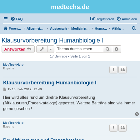
medtechs.de
FAQ
Registrieren
Anmelden
S
Foren-Übersicht
Allgemeines Board
Austausch
Medizininformatik
Humanbiologie
Altklausuren
u
Klausurvorbereitung Humanbiologie I
c
Suche
Erweiterte
Antworten
h
17 Beiträge • Seite
1
von
1
e
MedTechHelp
Experte
Klausurvorbereitung Humanbiologie I
B
Fr 10. Feb 2017, 12:40
e
i
Hier wird alles rund um direkte Klausurvorbereitung
t
(Altklausuren,Fragenkataloge) gepostet. Weitere Beiträge sind wie immer
r
a
gerne gesehen !
g
MedTechHelp
Experte