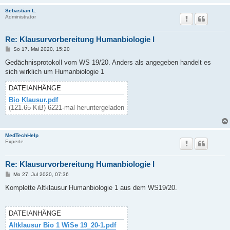
Sebastian L.
Administrator
Re: Klausurvorbereitung Humanbiologie I
B
So 17. Mai 2020, 15:20
e
i
Gedächnisprotokoll vom WS 19/20. Anders als angegeben handelt es
t
sich wirklich um Humanbiologie 1
r
a
g
DATEIANHÄNGE
Bio Klausur.pdf
(121.65 KiB) 6221-mal heruntergeladen
MedTechHelp
Experte
Re: Klausurvorbereitung Humanbiologie I
B
Mo 27. Jul 2020, 07:36
e
i
Komplette Altklausur Humanbiologie 1 aus dem WS19/20.
t
r
a
g
DATEIANHÄNGE
Altklausur Bio 1 WiSe 19_20-1.pdf