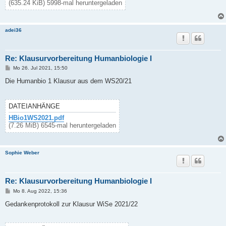
(635.24 KiB) 5998-mal heruntergeladen
adei36
Re: Klausurvorbereitung Humanbiologie I
B
Mo 26. Jul 2021, 15:50
e
i
Die Humanbio 1 Klausur aus dem WS20/21
t
r
a
g
DATEIANHÄNGE
HBio1WS2021.pdf
(7.26 MiB) 6545-mal heruntergeladen
Sophie Weber
Re: Klausurvorbereitung Humanbiologie I
B
Mo 8. Aug 2022, 15:36
e
i
Gedankenprotokoll zur Klausur WiSe 2021/22
t
r
a