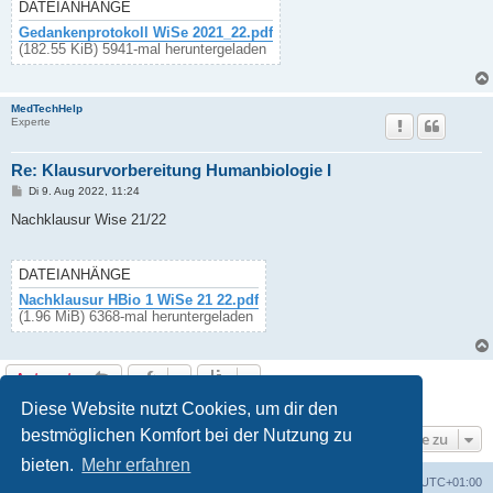
g
DATEIANHÄNGE
Gedankenprotokoll WiSe 2021_22.pdf
(182.55 KiB) 5941-mal heruntergeladen
MedTechHelp
Experte
Re: Klausurvorbereitung Humanbiologie I
B
Di 9. Aug 2022, 11:24
e
i
Nachklausur Wise 21/22
t
r
a
g
DATEIANHÄNGE
Nachklausur HBio 1 WiSe 21 22.pdf
(1.96 MiB) 6368-mal heruntergeladen
Antworten
17 Beiträge • Seite
1
von
1
Diese Website nutzt Cookies, um dir den
bestmöglichen Komfort bei der Nutzung zu
Gehe zu
bieten.
Mehr erfahren
Foren-Übersicht
Alle Cookies löschen
Alle Zeiten sind
UTC+01:00