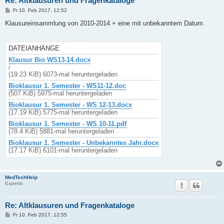
Re: Altklausuren und Fragenkataloge
B
Fr 10. Feb 2017, 12:52
e
i
Klausureinsammlung von 2010-2014 + eine mit unbekanntem Datum.
t
r
a
g
DATEIANHÄNGE
Klausur Bio WS13-14.docx
i
(19.23 KiB) 6073-mal heruntergeladen
Bioklausur 1. Semester - WS11-12.doc
(507 KiB) 5975-mal heruntergeladen
Bioklausur 1. Semester - WS 12-13.docx
(17.19 KiB) 5775-mal heruntergeladen
Bioklausur 1. Semester - WS 10-11.pdf
(78.4 KiB) 5881-mal heruntergeladen
Bioklausur 1. Semester - Unbekanntes Jahr.docx
(17.17 KiB) 6101-mal heruntergeladen
MedTechHelp
Experte
Re: Altklausuren und Fragenkataloge
B
Fr 10. Feb 2017, 12:55
e