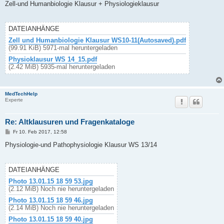
i
Zell-und Humanbiologie Klausur + Physiologieklausur
t
r
a
g
DATEIANHÄNGE
Zell und Humanbiologie Klausur WS10-11(Autosaved).pdf
(99.91 KiB) 5971-mal heruntergeladen
Physioklausur WS 14_15.pdf
(2.42 MiB) 5935-mal heruntergeladen
MedTechHelp
Experte
Re: Altklausuren und Fragenkataloge
B
Fr 10. Feb 2017, 12:58
e
i
Physiologie-und Pathophysiologie Klausur WS 13/14
t
r
a
g
DATEIANHÄNGE
Photo 13.01.15 18 59 53.jpg
(2.12 MiB) Noch nie heruntergeladen
Photo 13.01.15 18 59 46.jpg
(2.14 MiB) Noch nie heruntergeladen
Photo 13.01.15 18 59 40.jpg