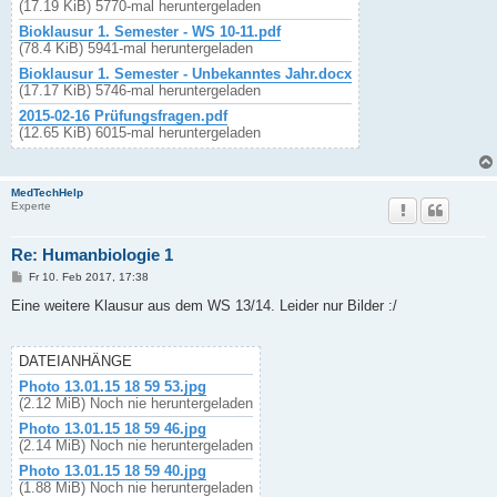
(17.19 KiB) 5770-mal heruntergeladen
Bioklausur 1. Semester - WS 10-11.pdf
(78.4 KiB) 5941-mal heruntergeladen
Bioklausur 1. Semester - Unbekanntes Jahr.docx
(17.17 KiB) 5746-mal heruntergeladen
2015-02-16 Prüfungsfragen.pdf
(12.65 KiB) 6015-mal heruntergeladen
MedTechHelp
Experte
Re: Humanbiologie 1
B
Fr 10. Feb 2017, 17:38
e
i
Eine weitere Klausur aus dem WS 13/14. Leider nur Bilder :/
t
r
a
g
DATEIANHÄNGE
Photo 13.01.15 18 59 53.jpg
(2.12 MiB) Noch nie heruntergeladen
Photo 13.01.15 18 59 46.jpg
(2.14 MiB) Noch nie heruntergeladen
Photo 13.01.15 18 59 40.jpg
(1.88 MiB) Noch nie heruntergeladen