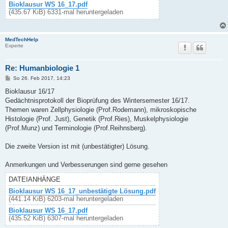
Bioklausur WS 16_17.pdf
(435.67 KiB) 6331-mal heruntergeladen
MedTechHelp
Experte
Re: Humanbiologie 1
B
So 26. Feb 2017, 14:23
e
i
Bioklausur 16/17
t
Gedächtnisprotokoll der Bioprüfung des Wintersemester 16/17.
r
a
Themen waren Zellphysiologie (Prof.Rodemann), mikroskopische
g
Histologie (Prof. Just), Genetik (Prof.Ries), Muskelphysiologie
(Prof.Munz) und Terminologie (Prof.Reihnsberg).
Die zweite Version ist mit (unbestätigter) Lösung.
Anmerkungen und Verbesserungen sind gerne gesehen
DATEIANHÄNGE
Bioklausur WS 16_17_unbestätigte Lösung.pdf
(441.14 KiB) 6203-mal heruntergeladen
Bioklausur WS 16_17.pdf
(435.52 KiB) 6307-mal heruntergeladen