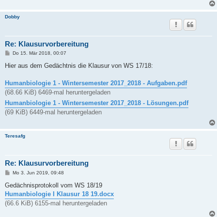
Dobby
Re: Klausurvorbereitung
B
Do 15. Mär 2018, 00:07
e
i
Hier aus dem Gedächtnis die Klausur von WS 17/18:
t
r
a
Humanbiologie 1 - Wintersemester 2017_2018 - Aufgaben.pdf
g
(68.66 KiB) 6469-mal heruntergeladen
Humanbiologie 1 - Wintersemester 2017_2018 - Lösungen.pdf
(69 KiB) 6449-mal heruntergeladen
Teresafg
Re: Klausurvorbereitung
B
Mo 3. Jun 2019, 09:48
e
i
Gedächnisprotokoll vom WS 18/19
t
Humanbiologie I Klausur 18 19.docx
r
a
(66.6 KiB) 6155-mal heruntergeladen
g