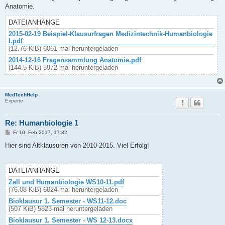
t
Anatomie.
r
a
g
DATEIANHÄNGE
2015-02-19 Beispiel-Klausurfragen Medizintechnik-Humanbiologie
I.pdf
(12.76 KiB) 6061-mal heruntergeladen
2014-12-16 Fragensammlung Anatomie.pdf
(144.5 KiB) 5972-mal heruntergeladen
MedTechHelp
Experte
Re: Humanbiologie 1
B
Fr 10. Feb 2017, 17:32
e
i
Hier sind Altklausuren von 2010-2015. Viel Erfolg!
t
r
a
g
DATEIANHÄNGE
Zell und Humanbiologie WS10-11.pdf
(76.08 KiB) 6024-mal heruntergeladen
Bioklausur 1. Semester - WS11-12.doc
(507 KiB) 5823-mal heruntergeladen
Bioklausur 1. Semester - WS 12-13.docx