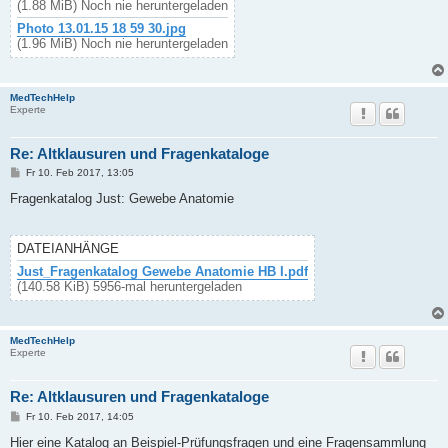
(1.88 MiB) Noch nie heruntergeladen
Photo 13.01.15 18 59 30.jpg
(1.96 MiB) Noch nie heruntergeladen
MedTechHelp
Experte
Re: Altklausuren und Fragenkataloge
B
Fr 10. Feb 2017, 13:05
e
i
Fragenkatalog Just: Gewebe Anatomie
t
r
a
g
DATEIANHÄNGE
Just_Fragenkatalog Gewebe Anatomie HB I.pdf
(140.58 KiB) 5956-mal heruntergeladen
MedTechHelp
Experte
Re: Altklausuren und Fragenkataloge
B
Fr 10. Feb 2017, 14:05
e
i
Hier eine Katalog an Beispiel-Prüfungsfragen und eine Fragensammlung