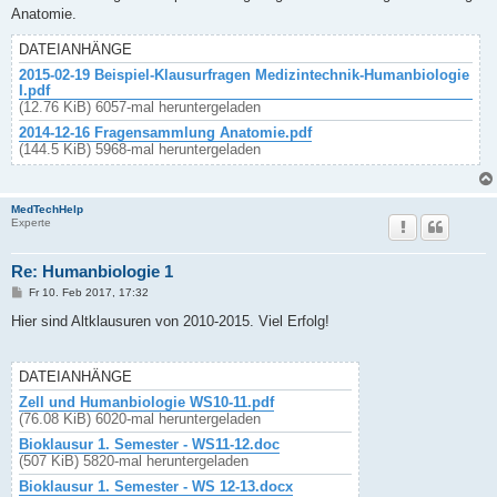
t
Anatomie.
r
a
g
DATEIANHÄNGE
2015-02-19 Beispiel-Klausurfragen Medizintechnik-Humanbiologie
I.pdf
(12.76 KiB) 6057-mal heruntergeladen
2014-12-16 Fragensammlung Anatomie.pdf
(144.5 KiB) 5968-mal heruntergeladen
MedTechHelp
Experte
Re: Humanbiologie 1
B
Fr 10. Feb 2017, 17:32
e
i
Hier sind Altklausuren von 2010-2015. Viel Erfolg!
t
r
a
g
DATEIANHÄNGE
Zell und Humanbiologie WS10-11.pdf
(76.08 KiB) 6020-mal heruntergeladen
Bioklausur 1. Semester - WS11-12.doc
(507 KiB) 5820-mal heruntergeladen
Bioklausur 1. Semester - WS 12-13.docx