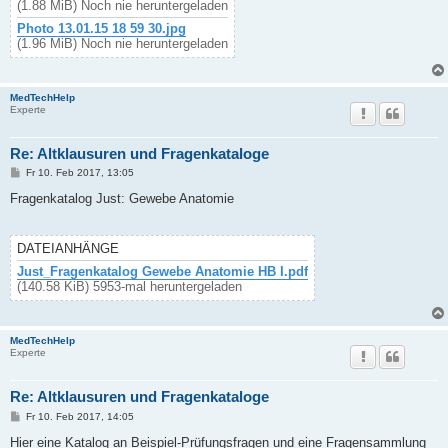
(1.88 MiB) Noch nie heruntergeladen
Photo 13.01.15 18 59 30.jpg
(1.96 MiB) Noch nie heruntergeladen
MedTechHelp
Experte
Re: Altklausuren und Fragenkataloge
B
Fr 10. Feb 2017, 13:05
e
i
Fragenkatalog Just: Gewebe Anatomie
t
r
a
g
DATEIANHÄNGE
Just_Fragenkatalog Gewebe Anatomie HB I.pdf
(140.58 KiB) 5953-mal heruntergeladen
MedTechHelp
Experte
Re: Altklausuren und Fragenkataloge
B
Fr 10. Feb 2017, 14:05
e
i
Hier eine Katalog an Beispiel-Prüfungsfragen und eine Fragensammlung