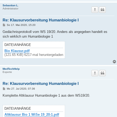
Sebastian L.
Administrator
Re: Klausurvorbereitung Humanbiologie I
B
So 17. Mai 2020, 15:20
e
i
Gedächnisprotokoll vom WS 19/20. Anders als angegeben handelt es
t
sich wirklich um Humanbiologie 1
r
a
g
DATEIANHÄNGE
Bio Klausur.pdf
(121.65 KiB) 6217-mal heruntergeladen
MedTechHelp
Experte
Re: Klausurvorbereitung Humanbiologie I
B
Mo 27. Jul 2020, 07:36
e
i
Komplette Altklausur Humanbiologie 1 aus dem WS19/20.
t
r
a
g
DATEIANHÄNGE
Altklausur Bio 1 WiSe 19_20-1.pdf