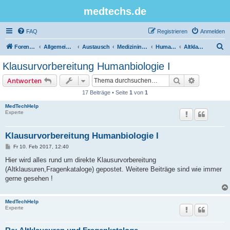
medtechs.de
FAQ
Registrieren
Anmelden
S
Foren-Übersicht
Allgemeines Board
Austausch
Medizininformatik
Humanbiologie
Altklausuren
u
Klausurvorbereitung Humanbiologie I
c
Suche
Erweiterte
Antworten
h
17 Beiträge • Seite
1
von
1
e
MedTechHelp
Experte
Klausurvorbereitung Humanbiologie I
B
Fr 10. Feb 2017, 12:40
e
i
Hier wird alles rund um direkte Klausurvorbereitung
t
(Altklausuren,Fragenkataloge) gepostet. Weitere Beiträge sind wie immer
r
a
gerne gesehen !
g
MedTechHelp
Experte