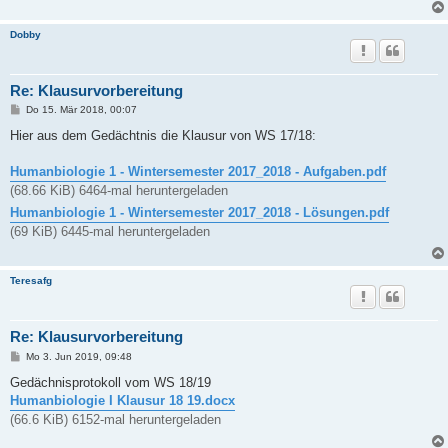
Dobby
Re: Klausurvorbereitung
B
Do 15. Mär 2018, 00:07
e
i
Hier aus dem Gedächtnis die Klausur von WS 17/18:
t
r
a
Humanbiologie 1 - Wintersemester 2017_2018 - Aufgaben.pdf
g
(68.66 KiB) 6464-mal heruntergeladen
Humanbiologie 1 - Wintersemester 2017_2018 - Lösungen.pdf
(69 KiB) 6445-mal heruntergeladen
Teresafg
Re: Klausurvorbereitung
B
Mo 3. Jun 2019, 09:48
e
i
Gedächnisprotokoll vom WS 18/19
t
Humanbiologie I Klausur 18 19.docx
r
a
(66.6 KiB) 6152-mal heruntergeladen
g