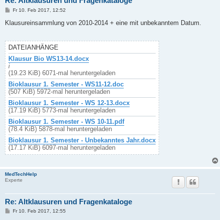
Re: Altklausuren und Fragenkataloge
B
Fr 10. Feb 2017, 12:52
e
i
Klausureinsammlung von 2010-2014 + eine mit unbekanntem Datum.
t
r
a
g
DATEIANHÄNGE
Klausur Bio WS13-14.docx
i
(19.23 KiB) 6071-mal heruntergeladen
Bioklausur 1. Semester - WS11-12.doc
(507 KiB) 5972-mal heruntergeladen
Bioklausur 1. Semester - WS 12-13.docx
(17.19 KiB) 5773-mal heruntergeladen
Bioklausur 1. Semester - WS 10-11.pdf
(78.4 KiB) 5878-mal heruntergeladen
Bioklausur 1. Semester - Unbekanntes Jahr.docx
(17.17 KiB) 6097-mal heruntergeladen
MedTechHelp
Experte
Re: Altklausuren und Fragenkataloge
B
Fr 10. Feb 2017, 12:55
e