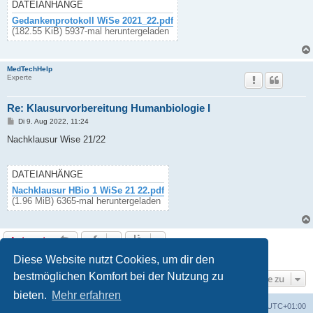
g
DATEIANHÄNGE
Gedankenprotokoll WiSe 2021_22.pdf
(182.55 KiB) 5937-mal heruntergeladen
MedTechHelp
Experte
Re: Klausurvorbereitung Humanbiologie I
B
Di 9. Aug 2022, 11:24
e
i
Nachklausur Wise 21/22
t
r
a
g
DATEIANHÄNGE
Nachklausur HBio 1 WiSe 21 22.pdf
(1.96 MiB) 6365-mal heruntergeladen
Antworten
17 Beiträge • Seite
1
von
1
Diese Website nutzt Cookies, um dir den
bestmöglichen Komfort bei der Nutzung zu
Gehe zu
bieten.
Mehr erfahren
Foren-Übersicht
Alle Cookies löschen
Alle Zeiten sind
UTC+01:00