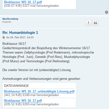
Bioklausur WS 16_17.pdf
(435.67 KiB) 6327-mal heruntergeladen
MedTechHelp
Experte
Re: Humanbiologie 1
B
So 26. Feb 2017, 14:23
e
i
Bioklausur 16/17
t
Gedächtnisprotokoll der Bioprüfung des Wintersemester 16/17.
r
a
Themen waren Zellphysiologie (Prof.Rodemann), mikroskopische
g
Histologie (Prof. Just), Genetik (Prof.Ries), Muskelphysiologie
(Prof.Munz) und Terminologie (Prof.Reihnsberg).
Die zweite Version ist mit (unbestätigter) Lösung.
Anmerkungen und Verbesserungen sind gerne gesehen
DATEIANHÄNGE
Bioklausur WS 16_17_unbestätigte Lösung.pdf
(441.14 KiB) 6198-mal heruntergeladen
Bioklausur WS 16_17.pdf
(435.52 KiB) 6303-mal heruntergeladen