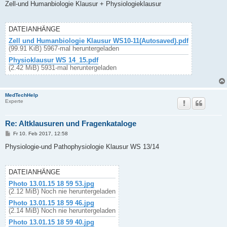
i
Zell-und Humanbiologie Klausur + Physiologieklausur
t
r
a
g
DATEIANHÄNGE
Zell und Humanbiologie Klausur WS10-11(Autosaved).pdf
(99.91 KiB) 5967-mal heruntergeladen
Physioklausur WS 14_15.pdf
(2.42 MiB) 5931-mal heruntergeladen
MedTechHelp
Experte
Re: Altklausuren und Fragenkataloge
B
Fr 10. Feb 2017, 12:58
e
i
Physiologie-und Pathophysiologie Klausur WS 13/14
t
r
a
g
DATEIANHÄNGE
Photo 13.01.15 18 59 53.jpg
(2.12 MiB) Noch nie heruntergeladen
Photo 13.01.15 18 59 46.jpg
(2.14 MiB) Noch nie heruntergeladen
Photo 13.01.15 18 59 40.jpg