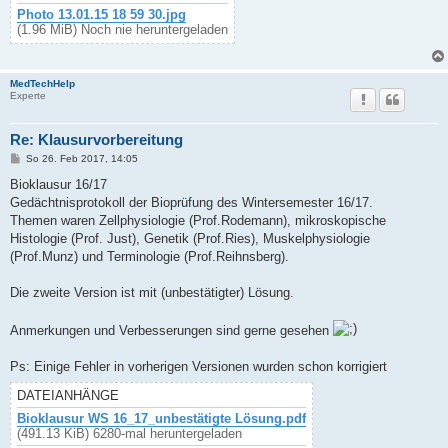
Photo 13.01.15 18 59 30.jpg
(1.96 MiB) Noch nie heruntergeladen
MedTechHelp
Experte
Re: Klausurvorbereitung
B
So 26. Feb 2017, 14:05
e
i
Bioklausur 16/17
t
Gedächtnisprotokoll der Bioprüfung des Wintersemester 16/17.
r
a
Themen waren Zellphysiologie (Prof.Rodemann), mikroskopische
g
Histologie (Prof. Just), Genetik (Prof.Ries), Muskelphysiologie
(Prof.Munz) und Terminologie (Prof.Reihnsberg).
Die zweite Version ist mit (unbestätigter) Lösung.
Anmerkungen und Verbesserungen sind gerne gesehen
Ps: Einige Fehler in vorherigen Versionen wurden schon korrigiert
DATEIANHÄNGE
Bioklausur WS 16_17_unbestätigte Lösung.pdf
(491.13 KiB) 6280-mal heruntergeladen