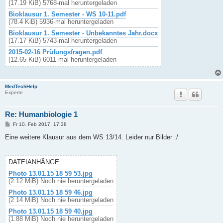
(17.19 KiB) 5768-mal heruntergeladen
Bioklausur 1. Semester - WS 10-11.pdf
(78.4 KiB) 5936-mal heruntergeladen
Bioklausur 1. Semester - Unbekanntes Jahr.docx
(17.17 KiB) 5743-mal heruntergeladen
2015-02-16 Prüfungsfragen.pdf
(12.65 KiB) 6011-mal heruntergeladen
MedTechHelp
Experte
Re: Humanbiologie 1
B
Fr 10. Feb 2017, 17:38
e
i
Eine weitere Klausur aus dem WS 13/14. Leider nur Bilder :/
t
r
a
g
DATEIANHÄNGE
Photo 13.01.15 18 59 53.jpg
(2.12 MiB) Noch nie heruntergeladen
Photo 13.01.15 18 59 46.jpg
(2.14 MiB) Noch nie heruntergeladen
Photo 13.01.15 18 59 40.jpg
(1.88 MiB) Noch nie heruntergeladen