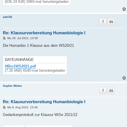
(635.24 KiB) 5993-mal heruntergeladen
adei36
Re: Klausurvorbereitung Humanbiologie I
B
Mo 26. Jul 2021, 15:50
e
i
Die Humanbio 1 Klausur aus dem WS20/21
t
r
a
g
DATEIANHÄNGE
HBio1WS2021.pdf
(7.26 MiB) 6540-mal heruntergeladen
Sophie Weber
Re: Klausurvorbereitung Humanbiologie I
B
Mo 8. Aug 2022, 15:36
e
i
Gedankenprotokoll zur Klausur WiSe 2021/22
t
r
a