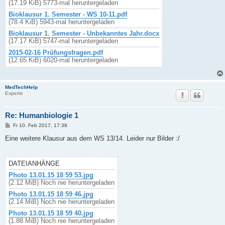
(17.19 KiB) 5773-mal heruntergeladen
Bioklausur 1. Semester - WS 10-11.pdf
(78.4 KiB) 5943-mal heruntergeladen
Bioklausur 1. Semester - Unbekanntes Jahr.docx
(17.17 KiB) 5747-mal heruntergeladen
2015-02-16 Prüfungsfragen.pdf
(12.65 KiB) 6020-mal heruntergeladen
MedTechHelp
Experte
Re: Humanbiologie 1
B
Fr 10. Feb 2017, 17:38
e
i
Eine weitere Klausur aus dem WS 13/14. Leider nur Bilder :/
t
r
a
g
DATEIANHÄNGE
Photo 13.01.15 18 59 53.jpg
(2.12 MiB) Noch nie heruntergeladen
Photo 13.01.15 18 59 46.jpg
(2.14 MiB) Noch nie heruntergeladen
Photo 13.01.15 18 59 40.jpg
(1.88 MiB) Noch nie heruntergeladen