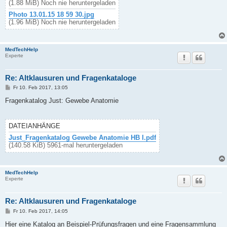
(1.88 MiB) Noch nie heruntergeladen
Photo 13.01.15 18 59 30.jpg
(1.96 MiB) Noch nie heruntergeladen
MedTechHelp
Experte
Re: Altklausuren und Fragenkataloge
B
Fr 10. Feb 2017, 13:05
e
i
Fragenkatalog Just: Gewebe Anatomie
t
r
a
g
DATEIANHÄNGE
Just_Fragenkatalog Gewebe Anatomie HB I.pdf
(140.58 KiB) 5961-mal heruntergeladen
MedTechHelp
Experte
Re: Altklausuren und Fragenkataloge
B
Fr 10. Feb 2017, 14:05
e
i
Hier eine Katalog an Beispiel-Prüfungsfragen und eine Fragensammlung