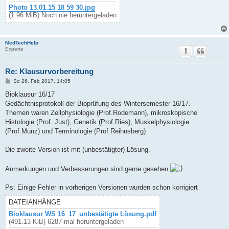
Photo 13.01.15 18 59 30.jpg
(1.96 MiB) Noch nie heruntergeladen
MedTechHelp
Experte
Re: Klausurvorbereitung
B
So 26. Feb 2017, 14:05
e
i
Bioklausur 16/17
t
Gedächtnisprotokoll der Bioprüfung des Wintersemester 16/17.
r
a
Themen waren Zellphysiologie (Prof.Rodemann), mikroskopische
g
Histologie (Prof. Just), Genetik (Prof.Ries), Muskelphysiologie
(Prof.Munz) und Terminologie (Prof.Reihnsberg).
Die zweite Version ist mit (unbestätigter) Lösung.
Anmerkungen und Verbesserungen sind gerne gesehen
Ps: Einige Fehler in vorherigen Versionen wurden schon korrigiert
DATEIANHÄNGE
Bioklausur WS 16_17_unbestätigte Lösung.pdf
(491.13 KiB) 6287-mal heruntergeladen