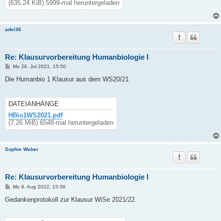
(635.24 KiB) 5999-mal heruntergeladen
adei36
Re: Klausurvorbereitung Humanbiologie I
B
Mo 26. Jul 2021, 15:50
e
i
Die Humanbio 1 Klausur aus dem WS20/21
t
r
a
g
DATEIANHÄNGE
HBio1WS2021.pdf
(7.26 MiB) 6548-mal heruntergeladen
Sophie Weber
Re: Klausurvorbereitung Humanbiologie I
B
Mo 8. Aug 2022, 15:36
e
i
Gedankenprotokoll zur Klausur WiSe 2021/22
t
r
a