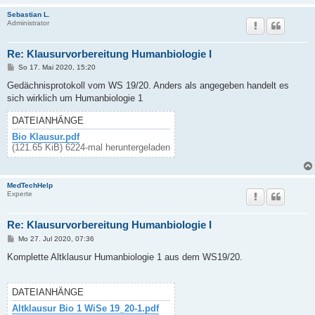
Sebastian L.
Administrator
Re: Klausurvorbereitung Humanbiologie I
B
So 17. Mai 2020, 15:20
e
i
Gedächnisprotokoll vom WS 19/20. Anders als angegeben handelt es
t
sich wirklich um Humanbiologie 1
r
a
g
DATEIANHÄNGE
Bio Klausur.pdf
(121.65 KiB) 6224-mal heruntergeladen
MedTechHelp
Experte
Re: Klausurvorbereitung Humanbiologie I
B
Mo 27. Jul 2020, 07:36
e
i
Komplette Altklausur Humanbiologie 1 aus dem WS19/20.
t
r
a
g
DATEIANHÄNGE
Altklausur Bio 1 WiSe 19_20-1.pdf