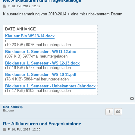
Re: Altklausuren und Fragenkataloge
B
Fr 10. Feb 2017, 12:52
e
i
Klausureinsammlung von 2010-2014 + eine mit unbekanntem Datum.
t
r
a
g
DATEIANHÄNGE
Klausur Bio WS13-14.docx
i
(19.23 KiB) 6076-mal heruntergeladen
Bioklausur 1. Semester - WS11-12.doc
(507 KiB) 5977-mal heruntergeladen
Bioklausur 1. Semester - WS 12-13.docx
(17.19 KiB) 5777-mal heruntergeladen
Bioklausur 1. Semester - WS 10-11.pdf
(78.4 KiB) 5884-mal heruntergeladen
Bioklausur 1. Semester - Unbekanntes Jahr.docx
(17.17 KiB) 6103-mal heruntergeladen
MedTechHelp
Experte
Re: Altklausuren und Fragenkataloge
B
Fr 10. Feb 2017, 12:55
e