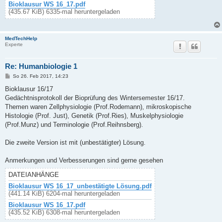
Bioklausur WS 16_17.pdf
(435.67 KiB) 6335-mal heruntergeladen
MedTechHelp
Experte
Re: Humanbiologie 1
B
So 26. Feb 2017, 14:23
e
i
Bioklausur 16/17
t
Gedächtnisprotokoll der Bioprüfung des Wintersemester 16/17.
r
a
Themen waren Zellphysiologie (Prof.Rodemann), mikroskopische
g
Histologie (Prof. Just), Genetik (Prof.Ries), Muskelphysiologie
(Prof.Munz) und Terminologie (Prof.Reihnsberg).
Die zweite Version ist mit (unbestätigter) Lösung.
Anmerkungen und Verbesserungen sind gerne gesehen
DATEIANHÄNGE
Bioklausur WS 16_17_unbestätigte Lösung.pdf
(441.14 KiB) 6204-mal heruntergeladen
Bioklausur WS 16_17.pdf
(435.52 KiB) 6308-mal heruntergeladen