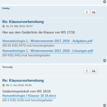
Dobby
Re: Klausurvorbereitung
B
Do 15. Mär 2018, 00:07
e
i
Hier aus dem Gedächtnis die Klausur von WS 17/18:
t
r
a
Humanbiologie 1 - Wintersemester 2017_2018 - Aufgaben.pdf
g
(68.66 KiB) 6470-mal heruntergeladen
Humanbiologie 1 - Wintersemester 2017_2018 - Lösungen.pdf
(69 KiB) 6452-mal heruntergeladen
Teresafg
Re: Klausurvorbereitung
B
Mo 3. Jun 2019, 09:48
e
i
Gedächnisprotokoll vom WS 18/19
t
Humanbiologie I Klausur 18 19.docx
r
a
(66.6 KiB) 6156-mal heruntergeladen
g