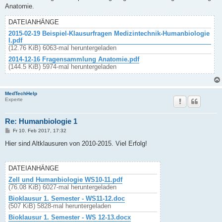
t
Anatomie.
r
a
g
DATEIANHÄNGE
2015-02-19 Beispiel-Klausurfragen Medizintechnik-Humanbiologie
I.pdf
(12.76 KiB) 6063-mal heruntergeladen
2014-12-16 Fragensammlung Anatomie.pdf
(144.5 KiB) 5974-mal heruntergeladen
MedTechHelp
Experte
Re: Humanbiologie 1
B
Fr 10. Feb 2017, 17:32
e
i
Hier sind Altklausuren von 2010-2015. Viel Erfolg!
t
r
a
g
DATEIANHÄNGE
Zell und Humanbiologie WS10-11.pdf
(76.08 KiB) 6027-mal heruntergeladen
Bioklausur 1. Semester - WS11-12.doc
(507 KiB) 5828-mal heruntergeladen
Bioklausur 1. Semester - WS 12-13.docx