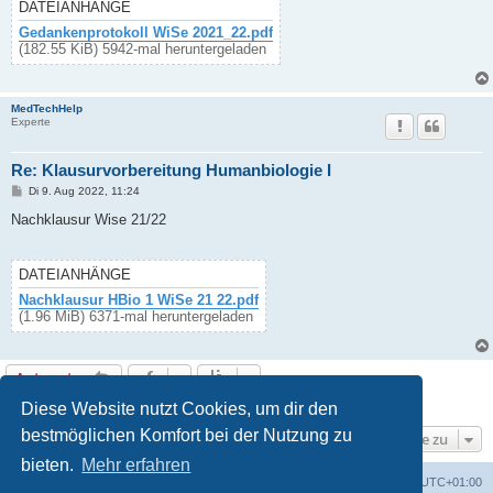
g
DATEIANHÄNGE
Gedankenprotokoll WiSe 2021_22.pdf
(182.55 KiB) 5942-mal heruntergeladen
MedTechHelp
Experte
Re: Klausurvorbereitung Humanbiologie I
B
Di 9. Aug 2022, 11:24
e
i
Nachklausur Wise 21/22
t
r
a
g
DATEIANHÄNGE
Nachklausur HBio 1 WiSe 21 22.pdf
(1.96 MiB) 6371-mal heruntergeladen
Antworten
17 Beiträge • Seite
1
von
1
Diese Website nutzt Cookies, um dir den
bestmöglichen Komfort bei der Nutzung zu
Gehe zu
bieten.
Mehr erfahren
Foren-Übersicht
Alle Cookies löschen
Alle Zeiten sind
UTC+01:00