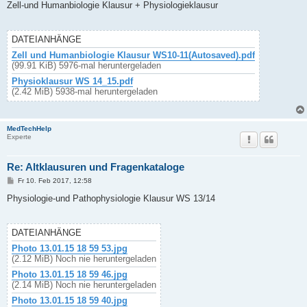
i
Zell-und Humanbiologie Klausur + Physiologieklausur
t
r
a
g
DATEIANHÄNGE
Zell und Humanbiologie Klausur WS10-11(Autosaved).pdf
(99.91 KiB) 5976-mal heruntergeladen
Physioklausur WS 14_15.pdf
(2.42 MiB) 5938-mal heruntergeladen
MedTechHelp
Experte
Re: Altklausuren und Fragenkataloge
B
Fr 10. Feb 2017, 12:58
e
i
Physiologie-und Pathophysiologie Klausur WS 13/14
t
r
a
g
DATEIANHÄNGE
Photo 13.01.15 18 59 53.jpg
(2.12 MiB) Noch nie heruntergeladen
Photo 13.01.15 18 59 46.jpg
(2.14 MiB) Noch nie heruntergeladen
Photo 13.01.15 18 59 40.jpg