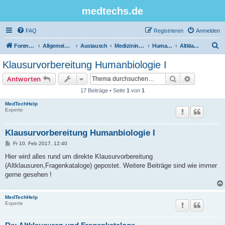
medtechs.de
FAQ
Registrieren
Anmelden
S
Foren-Übersicht
Allgemeines Board
Austausch
Medizininformatik
Humanbiologie
Altklausuren
u
Klausurvorbereitung Humanbiologie I
c
Suche
Erweiterte
Antworten
h
17 Beiträge • Seite
1
von
1
e
MedTechHelp
Experte
Klausurvorbereitung Humanbiologie I
B
Fr 10. Feb 2017, 12:40
e
i
Hier wird alles rund um direkte Klausurvorbereitung
t
(Altklausuren,Fragenkataloge) gepostet. Weitere Beiträge sind wie immer
r
a
gerne gesehen !
g
MedTechHelp
Experte