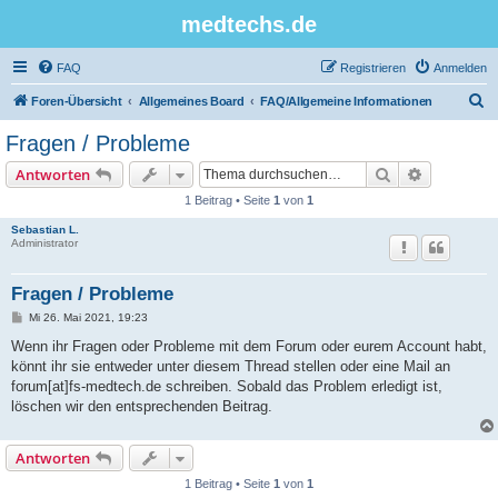
medtechs.de
FAQ
Registrieren
Anmelden
S
Foren-Übersicht
Allgemeines Board
FAQ/Allgemeine Informationen
u
Fragen / Probleme
c
Suche
Erweiterte
Antworten
h
1 Beitrag • Seite
1
von
1
e
Sebastian L.
Administrator
Fragen / Probleme
B
Mi 26. Mai 2021, 19:23
e
i
Wenn ihr Fragen oder Probleme mit dem Forum oder eurem Account habt,
t
könnt ihr sie entweder unter diesem Thread stellen oder eine Mail an
r
a
forum[at]fs-medtech.de schreiben. Sobald das Problem erledigt ist,
g
löschen wir den entsprechenden Beitrag.
Antworten
1 Beitrag • Seite
1
von
1