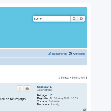
Suche
Erweiterte Suche
Registrieren
Anmelden
1 Beitrag • Seite
1
von
1
Sebastian L.
Administrator
Beiträge:
115
Registriert:
Do 30. Aug 2018, 10:53
ail an forum[at]fs-
Vorname:
Sebastian
Nachname:
Ludwig
N