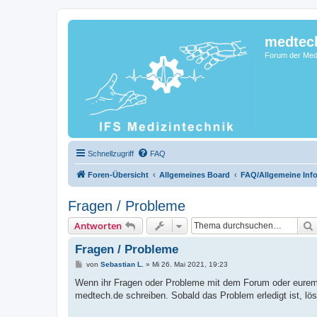
medtec
Forum der Medi
Schnellzugriff
FAQ
Foren-Übersicht
Allgemeines Board
FAQ/Allgemeine Inf
Fragen / Probleme
Antworten
Fragen / Probleme
B
von
Sebastian L.
»
Mi 26. Mai 2021, 19:23
e
i
Wenn ihr Fragen oder Probleme mit dem Forum oder eurem Ac
t
medtech.de schreiben. Sobald das Problem erledigt ist, lö
r
a
g