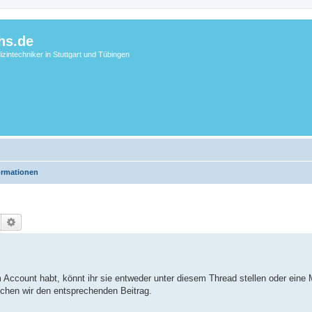
hs.de
zintechniker in Stuttgart und Tübingen
ormationen
Suche
Erweiterte Suche
count habt, könnt ihr sie entweder unter diesem Thread stellen oder eine M
schen wir den entsprechenden Beitrag.