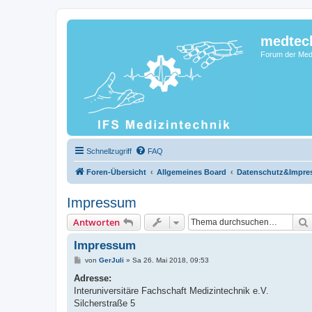
medtec
Forum der Medi
Schnellzugriff
FAQ
Foren-Übersicht
Allgemeines Board
Datenschutz&Impr
Impressum
Antworten
Impressum
B
von
GerJuli
»
Sa 26. Mai 2018, 09:53
e
i
Adresse:
t
Interuniversitäre Fachschaft Medizintechnik e.V.
r
a
Silcherstraße 5
g