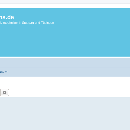
hs.de
zintechniker in Stuttgart und Tübingen
essum
Suche
Erweiterte Suche