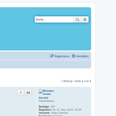
Suche
Erweiterte Suche
Registrieren
Anmelden
1 Beitrag • Seite
1
von
1
GerJuli
Administrator
Beiträge:
127
Registriert:
Do 15. Sep 2016, 20:05
Vorname:
Julian-Samuel
Nachname:
Gebühr