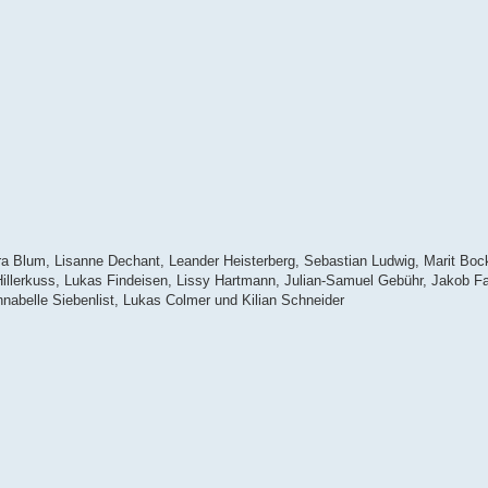
ra Blum, Lisanne Dechant, Leander Heisterberg, Sebastian Ludwig, Marit Bock
llerkuss, Lukas Findeisen, Lissy Hartmann, Julian-Samuel Gebühr, Jakob Fa
nabelle Siebenlist, Lukas Colmer und Kilian Schneider