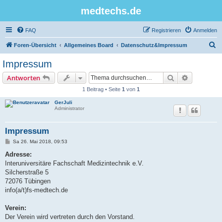
medtechs.de
FAQ
Registrieren
Anmelden
S
Foren-Übersicht
Allgemeines Board
Datenschutz&Impressum
u
Impressum
c
Suche
Erweiterte
Antworten
h
1 Beitrag • Seite
1
von
1
e
GerJuli
Administrator
Impressum
B
Sa 26. Mai 2018, 09:53
e
i
Adresse:
t
Interuniversitäre Fachschaft Medizintechnik e.V.
r
a
Silcherstraße 5
g
72076 Tübingen
info(a/t)fs-medtech.de
Verein:
Der Verein wird vertreten durch den Vorstand.