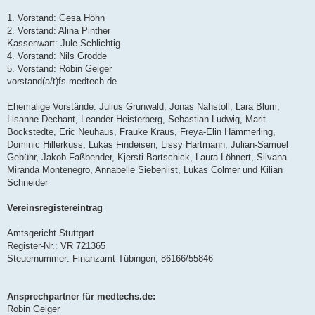
1. Vorstand: Gesa Höhn
2. Vorstand: Alina Pinther
Kassenwart: Jule Schlichtig
4. Vorstand: Nils Grodde
5. Vorstand: Robin Geiger
vorstand(a/t)fs-medtech.de
Ehemalige Vorstände: Julius Grunwald, Jonas Nahstoll, Lara Blum,
Lisanne Dechant, Leander Heisterberg, Sebastian Ludwig, Marit
Bockstedte, Eric Neuhaus, Frauke Kraus, Freya-Elin Hämmerling,
Dominic Hillerkuss, Lukas Findeisen, Lissy Hartmann, Julian-Samuel
Gebühr, Jakob Faßbender, Kjersti Bartschick, Laura Löhnert, Silvana
Miranda Montenegro, Annabelle Siebenlist, Lukas Colmer und Kilian
Schneider
Vereinsregistereintrag
Amtsgericht Stuttgart
Register-Nr.: VR 721365
Steuernummer: Finanzamt Tübingen, 86166/55846
Ansprechpartner für medtechs.de:
Robin Geiger