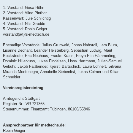
1. Vorstand: Gesa Höhn
2. Vorstand: Alina Pinther
Kassenwart: Jule Schlichtig
4. Vorstand: Nils Grodde
5. Vorstand: Robin Geiger
vorstand(a/t)fs-medtech.de
Ehemalige Vorstände: Julius Grunwald, Jonas Nahstoll, Lara Blum,
Lisanne Dechant, Leander Heisterberg, Sebastian Ludwig, Marit
Bockstedte, Eric Neuhaus, Frauke Kraus, Freya-Elin Hämmerling,
Dominic Hillerkuss, Lukas Findeisen, Lissy Hartmann, Julian-Samuel
Gebühr, Jakob Faßbender, Kjersti Bartschick, Laura Löhnert, Silvana
Miranda Montenegro, Annabelle Siebenlist, Lukas Colmer und Kilian
Schneider
Vereinsregistereintrag
Amtsgericht Stuttgart
Register-Nr.: VR 721365
Steuernummer: Finanzamt Tübingen, 86166/55846
Ansprechpartner für medtechs.de:
Robin Geiger