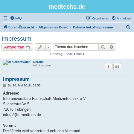
medtechs.de
FAQ
Registrieren
Anmelden
S
Foren-Übersicht
Allgemeines Board
Datenschutz&Impressum
u
Impressum
c
Suche
Erweiterte
Antworten
h
1 Beitrag • Seite
1
von
1
e
GerJuli
Administrator
Impressum
B
Sa 26. Mai 2018, 09:53
e
i
Adresse:
t
Interuniversitäre Fachschaft Medizintechnik e.V.
r
a
Silcherstraße 5
g
72076 Tübingen
info(a/t)fs-medtech.de
Verein:
Der Verein wird vertreten durch den Vorstand.