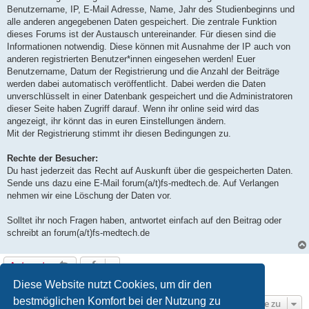
Benutzername, IP, E-Mail Adresse, Name, Jahr des Studienbeginns und
alle anderen angegebenen Daten gespeichert. Die zentrale Funktion
dieses Forums ist der Austausch untereinander. Für diesen sind die
Informationen notwendig. Diese können mit Ausnahme der IP auch von
anderen registrierten Benutzer*innen eingesehen werden! Euer
Benutzername, Datum der Registrierung und die Anzahl der Beiträge
werden dabei automatisch veröffentlicht. Dabei werden die Daten
unverschlüsselt in einer Datenbank gespeichert und die Administratoren
dieser Seite haben Zugriff darauf. Wenn ihr online seid wird das
angezeigt, ihr könnt das in euren Einstellungen ändern.
Mit der Registrierung stimmt ihr diesen Bedingungen zu.
Rechte der Besucher:
Du hast jederzeit das Recht auf Auskunft über die gespeicherten Daten.
Sende uns dazu eine E-Mail forum(a/t)fs-medtech.de. Auf Verlangen
nehmen wir eine Löschung der Daten vor.
Solltet ihr noch Fragen haben, antwortet einfach auf den Beitrag oder
schreibt an forum(a/t)fs-medtech.de
Antworten
1 Beitrag • Seite
1
von
1
Diese Website nutzt Cookies, um dir den
bestmöglichen Komfort bei der Nutzung zu
Gehe zu