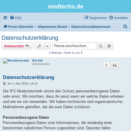
medtechs.de
FAQ
Registrieren
Anmelden
S
Foren-Übersicht
Allgemeines Board
Datenschutz&Impressum
u
Datenschutzerklärung
c
Suche
Erweiterte
Antworten
h
1 Beitrag • Seite
1
von
1
e
GerJuli
Administrator
Datenschutzerklärung
B
So 1. Apr 2018, 14:13
e
i
Die IFS Medizintechnik nimmt den Schutz personenbezogener Daten
t
sehr ernst. Wir möchten, dass ihr wisst wann wir welche Daten erheben
r
a
und wie wir sie verwenden. Wir haben technische und organisatorische
g
Maßnahmen getroffen, die die eure Daten schützen.
Personenbezogene Daten
Personenbezogene Daten sind Informationen, die eindeutig einer
bestimmten natürlichen Person zugeordnet sind. Darunter fallen