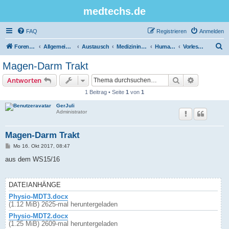
medtechs.de
FAQ
Registrieren
Anmelden
S
Foren-Übersicht
Allgemeines Board
Austausch
Medizininformatik
Humanbiologie
Vorlesungsunterlagen
u
Magen-Darm Trakt
c
Suche
Erweiterte
Antworten
h
1 Beitrag • Seite
1
von
1
e
GerJuli
Administrator
Magen-Darm Trakt
B
Mo 16. Okt 2017, 08:47
e
i
aus dem WS15/16
t
r
a
g
DATEIANHÄNGE
Physio-MDT3.docx
(1.12 MiB) 2625-mal heruntergeladen
Physio-MDT2.docx
(1.25 MiB) 2609-mal heruntergeladen