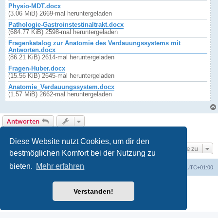
Physio-MDT.docx
(3.06 MiB) 2669-mal heruntergeladen
Pathologie-Gastroinstestinaltrakt.docx
(684.77 KiB) 2598-mal heruntergeladen
Fragenkatalog zur Anatomie des Verdauungssystems mit
Antworten.docx
(86.21 KiB) 2614-mal heruntergeladen
Fragen-Huber.docx
(15.56 KiB) 2645-mal heruntergeladen
Anatomie_Verdauungssystem.docx
(1.57 MiB) 2662-mal heruntergeladen
Antworten
1 Beitrag • Seite
1
von
1
Diese Website nutzt Cookies, um dir den
Gehe zu
bestmöglichen Komfort bei der Nutzung zu
bieten.
Mehr erfahren
Foren-Übersicht
Alle Cookies löschen
Alle Zeiten sind
UTC+01:00
Powered by
phpBB
® Forum Software © phpBB Limited
Verstanden!
Deutsche Übersetzung durch
phpBB.de
Datenschutz
|
Nutzungsbedingungen