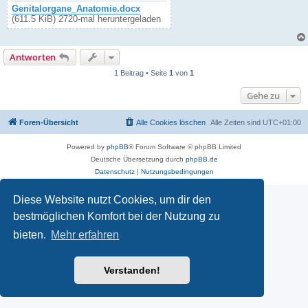
Genitalorgane_Anatomie.docx
(611.5 KiB) 2720-mal heruntergeladen
Antworten
1 Beitrag • Seite
1
von
1
Gehe zu
Foren-Übersicht
Alle Cookies löschen
Alle Zeiten sind
UTC+01:00
Powered by
phpBB
® Forum Software © phpBB Limited
Deutsche Übersetzung durch
phpBB.de
Datenschutz
|
Nutzungsbedingungen
Diese Website nutzt Cookies, um dir den
bestmöglichen Komfort bei der Nutzung zu
bieten.
Mehr erfahren
Verstanden!