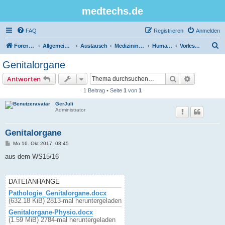
medtechs.de
FAQ
Registrieren
Anmelden
S
Foren-Übersicht
Allgemeines Board
Austausch
Medizininformatik
Humanbiologie
Vorlesungsunterlagen
u
Genitalorgane
c
Suche
Erweiterte
Antworten
h
1 Beitrag • Seite
1
von
1
e
GerJuli
Administrator
Genitalorgane
B
Mo 16. Okt 2017, 08:45
e
i
aus dem WS15/16
t
r
a
g
DATEIANHÄNGE
Pathologie_Genitalorgane.docx
(632.18 KiB) 2813-mal heruntergeladen
Genitalorgane-Physio.docx
(1.59 MiB) 2784-mal heruntergeladen