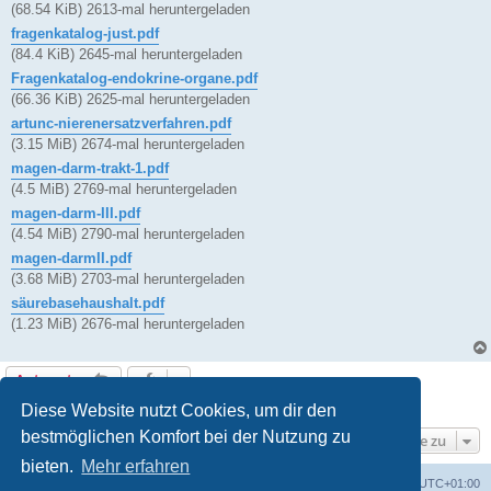
(68.54 KiB) 2613-mal heruntergeladen
fragenkatalog-just.pdf
(84.4 KiB) 2645-mal heruntergeladen
Fragenkatalog-endokrine-organe.pdf
(66.36 KiB) 2625-mal heruntergeladen
artunc-nierenersatzverfahren.pdf
(3.15 MiB) 2674-mal heruntergeladen
magen-darm-trakt-1.pdf
(4.5 MiB) 2769-mal heruntergeladen
magen-darm-III.pdf
(4.54 MiB) 2790-mal heruntergeladen
magen-darmII.pdf
(3.68 MiB) 2703-mal heruntergeladen
säurebasehaushalt.pdf
(1.23 MiB) 2676-mal heruntergeladen
Antworten
1 Beitrag • Seite
1
von
1
Diese Website nutzt Cookies, um dir den
bestmöglichen Komfort bei der Nutzung zu
Gehe zu
bieten.
Mehr erfahren
Foren-Übersicht
Alle Cookies löschen
Alle Zeiten sind
UTC+01:00