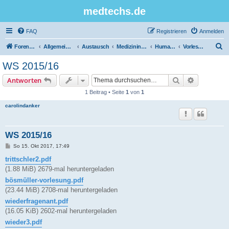
medtechs.de
FAQ
Registrieren
Anmelden
S
Foren-Übersicht
Allgemeines Board
Austausch
Medizininformatik
Humanbiologie
Vorlesungsunterlagen
u
WS 2015/16
c
Suche
Erweiterte
Antworten
h
1 Beitrag • Seite
1
von
1
e
carolindanker
WS 2015/16
B
So 15. Okt 2017, 17:49
e
i
trittschler2.pdf
t
(1.88 MiB) 2679-mal heruntergeladen
r
a
bösmüller-vorlesung.pdf
g
(23.44 MiB) 2708-mal heruntergeladen
wiederfragenant.pdf
(16.05 KiB) 2602-mal heruntergeladen
wieder3.pdf