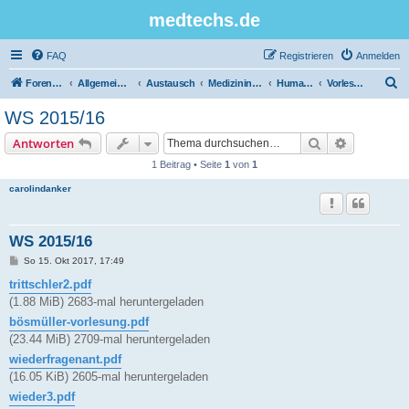
medtechs.de
FAQ
Registrieren
Anmelden
S
Foren-Übersicht
Allgemeines Board
Austausch
Medizininformatik
Humanbiologie
Vorlesungsunterlagen
u
WS 2015/16
c
Suche
Erweiterte
Antworten
h
1 Beitrag • Seite
1
von
1
e
carolindanker
WS 2015/16
B
So 15. Okt 2017, 17:49
e
i
trittschler2.pdf
t
(1.88 MiB) 2683-mal heruntergeladen
r
a
bösmüller-vorlesung.pdf
g
(23.44 MiB) 2709-mal heruntergeladen
wiederfragenant.pdf
(16.05 KiB) 2605-mal heruntergeladen
wieder3.pdf