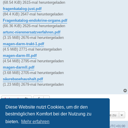
(68.54 KiB) 2615-mal heruntergeladen
fragenkatalog-just.pdf
(84.4 KiB) 2647-mal heruntergeladen
Fragenkatalog-endokrine-organe.pdf
(66.36 KiB) 2626-mal heruntergeladen
artunc-nierenersatzverfahren.pdf
(3.15 MiB) 2676-mal heruntergeladen
magen-darm-trakt-1.pdf
(4.5 MiB) 2771-mal heruntergeladen
magen-darm-III.pdf
(4.54 MiB) 2795-mal heruntergeladen
magen-darmII.pdf
(3.68 MiB) 2705-mal heruntergeladen
säurebasehaushalt.pdf
(1.23 MiB) 2679-mal heruntergeladen
Antworten
1 Beitrag • Seite
1
von
1
Diese Website nutzt Cookies, um dir den
bestmöglichen Komfort bei der Nutzung zu
Gehe zu
bieten.
Mehr erfahren
Foren-Übersicht
Alle Cookies löschen
Alle Zeiten sind
UTC+01:00