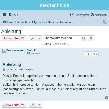
medtechs.de
FAQ
Registrieren
Anmelden
S
Foren-Übersicht
Allgemeines Board
Austausch
u
Anleitung
c
Suche
Erweiterte
Antworten
h
1 Beitrag • Seite
1
von
1
e
GerJuli
Administrator
Anleitung
B
Mi 13. Dez 2017, 08:34
e
i
Dieses Forum ist speziell zum Austausch mit Studierenden anderer
t
Studiengänge gedacht.
r
a
Solltet ihr Interesse an dem Angebot haben erstellen wir gerne ein
g
(passwortgeschütztes) Forum, auf das auch nicht registrierte NutzerInnen
zugreifen können.
Antworten