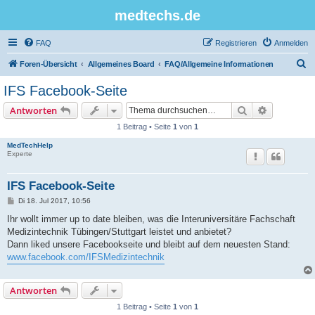
medtechs.de
FAQ
Registrieren
Anmelden
S
Foren-Übersicht
Allgemeines Board
FAQ/Allgemeine Informationen
u
IFS Facebook-Seite
c
Suche
Erweiterte
Antworten
h
1 Beitrag • Seite
1
von
1
e
MedTechHelp
Experte
IFS Facebook-Seite
B
Di 18. Jul 2017, 10:56
e
i
Ihr wollt immer up to date bleiben, was die Interuniversitäre Fachschaft
t
Medizintechnik Tübingen/Stuttgart leistet und anbietet?
r
a
Dann liked unsere Facebookseite und bleibt auf dem neuesten Stand:
g
www.facebook.com/IFSMedizintechnik
Antworten
1 Beitrag • Seite
1
von
1