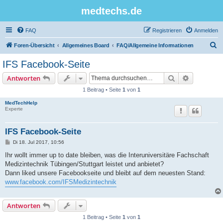
medtechs.de
FAQ
Registrieren
Anmelden
S
Foren-Übersicht
Allgemeines Board
FAQ/Allgemeine Informationen
u
IFS Facebook-Seite
c
Suche
Erweiterte
Antworten
h
1 Beitrag • Seite
1
von
1
e
MedTechHelp
Experte
IFS Facebook-Seite
B
Di 18. Jul 2017, 10:56
e
i
Ihr wollt immer up to date bleiben, was die Interuniversitäre Fachschaft
t
Medizintechnik Tübingen/Stuttgart leistet und anbietet?
r
a
Dann liked unsere Facebookseite und bleibt auf dem neuesten Stand:
g
www.facebook.com/IFSMedizintechnik
Antworten
1 Beitrag • Seite
1
von
1