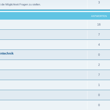
3
 die Möglichkeit Fragen zu stellen.
ANTWORTEN
16
7
4
intechnik
0
2
7
1
0
0