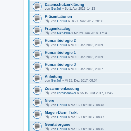
Datenschutzerklärung
von
GerJuli
»
So 1. Apr 2018, 14:13
Präsentationen
von
GerJuli
»
Di 21. Nov 2017, 20:00
Fragenkatalog
von
Niko1904
»
Mo 29. Jan 2018, 17:34
Humanbiologie 2
von
GerJuli
»
Mi 10. Jan 2018, 20:09
Humanbiologie 1
von
GerJuli
»
Mi 10. Jan 2018, 20:09
Humanbiologie 3
von
GerJuli
»
Mi 10. Jan 2018, 20:07
Anleitung
von
GerJuli
»
Mi 13. Dez 2017, 08:34
Zusammenfassung
von
carolindanker
»
So 15. Okt 2017, 17:45
Niere
von
GerJuli
»
Mo 16. Okt 2017, 08:48
Magen-Darm Trakt
von
GerJuli
»
Mo 16. Okt 2017, 08:47
Genitalorgane
von
GerJuli
»
Mo 16. Okt 2017, 08:45