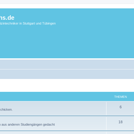
hs.de
zintechniker in Stuttgart und Tübingen
THEMEN
6
schicken.
18
en aus anderen Studiengängen gedacht