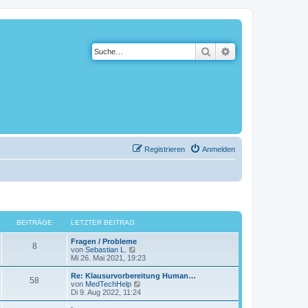
Suche
Erweiterte Suche
Registrieren
Anmelden
BEITRÄGE
LETZTER BEITRAG
Fragen / Probleme
8
N
von
Sebastian L.
e
Mi 26. Mai 2021, 19:23
u
e
Re: Klausurvorbereitung Human…
58
s
N
von
MedTechHelp
t
e
Di 9. Aug 2022, 11:24
e
u
r