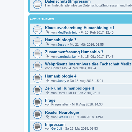
Datenschutz&Impressum
Hier findet ihr alle Infos zu Datenschutz&Impressum und habt
AKTIVE THEMEN
Klausurvorbereitung Humanbiologie I
von
MedTechHelp
»
Fr 10. Feb 2017, 12:40
Humanbiologie 3
von
Jessy
»
Mo 21. Mär 2016, 01:55
Zusammenfassung Humanbio 3
von
carolindanker
»
So 15. Okt 2017, 17:45
Webpräsenz Interuniversitäre Fachschaft Mediz
von
Domi
»
Mo 24. Mär 2014, 00:24
Humanbiologie 4
von
Jessy
»
Do 18. Aug 2016, 15:01
Zell- und Humanbiologie II
von
Domi
»
Mi 14. Jan 2015, 23:11
Frage
von
Fragesteller
»
Mi 8. Aug 2018, 14:38
Reader Neurologie
von
GerJuli
»
Di 19. Jun 2018, 13:41
Impressum
von
GerJuli
»
Sa 26. Mai 2018, 09:53