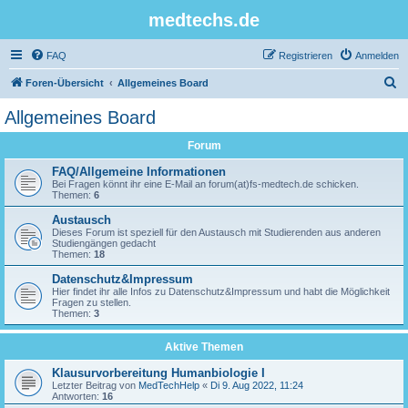
medtechs.de
FAQ
Registrieren
Anmelden
S
Foren-Übersicht
Allgemeines Board
u
Allgemeines Board
c
Forum
h
e
FAQ/Allgemeine Informationen
Bei Fragen könnt ihr eine E-Mail an forum(at)fs-medtech.de schicken.
Themen:
6
Austausch
Dieses Forum ist speziell für den Austausch mit Studierenden aus anderen
Studiengängen gedacht
Themen:
18
Datenschutz&Impressum
Hier findet ihr alle Infos zu Datenschutz&Impressum und habt die Möglichkeit
Fragen zu stellen.
Themen:
3
Aktive Themen
Klausurvorbereitung Humanbiologie I
Letzter Beitrag von
MedTechHelp
«
Di 9. Aug 2022, 11:24
Antworten:
16