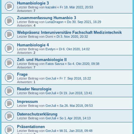
Humanbiologie 3
Letzter Beitrag von
kazalini
«
Fr 18. Mär 2022, 20:53
Antworten:
7
Zusammenfassung Humanbio 3
Letzter Beitrag von
LunaDragon
«
Do 30. Sep 2021, 16:29
Antworten:
4
Webpräsenz Interuniversitäre Fachschaft Medizintechnik
Letzter Beitrag von
Domi
«
Di 3. Nov 2020, 20:32
Humanbiologie 4
Letzter Beitrag von
Evelyn
«
Di 6. Okt 2020, 14:02
Antworten:
2
Zell- und Humanbiologie II
Letzter Beitrag von
Fatos Savsa
«
So 4. Okt 2020, 09:38
Antworten:
7
Frage
Letzter Beitrag von
GerJuli
«
Fr 7. Sep 2018, 15:22
Antworten:
1
Reader Neurologie
Letzter Beitrag von
GerJuli
«
Di 19. Jun 2018, 13:41
Impressum
Letzter Beitrag von
GerJuli
«
Sa 26. Mai 2018, 09:53
Datenschutzerklärung
Letzter Beitrag von
GerJuli
«
So 1. Apr 2018, 14:13
Präsentationen
Letzter Beitrag von
GerJuli
«
Mi 31. Jan 2018, 09:48