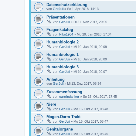
Datenschutzerklärung
von
GerJuli
»
So 1. Apr 2018, 14:13
Präsentationen
von
GerJuli
»
Di 21. Nov 2017, 20:00
Fragenkatalog
von
Niko1904
»
Mo 29. Jan 2018, 17:34
Humanbiologie 2
von
GerJuli
»
Mi 10. Jan 2018, 20:09
Humanbiologie 1
von
GerJuli
»
Mi 10. Jan 2018, 20:09
Humanbiologie 3
von
GerJuli
»
Mi 10. Jan 2018, 20:07
Anleitung
von
GerJuli
»
Mi 13. Dez 2017, 08:34
Zusammenfassung
von
carolindanker
»
So 15. Okt 2017, 17:45
Niere
von
GerJuli
»
Mo 16. Okt 2017, 08:48
Magen-Darm Trakt
von
GerJuli
»
Mo 16. Okt 2017, 08:47
Genitalorgane
von
GerJuli
»
Mo 16. Okt 2017, 08:45