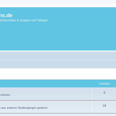
hs.de
zintechniker in Stuttgart und Tübingen
THEMEN
6
schicken.
18
en aus anderen Studiengängen gedacht