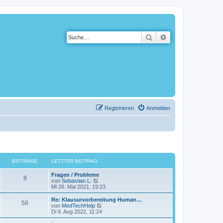
Suche
Erweiterte Suche
Registrieren
Anmelden
BEITRÄGE
LETZTER BEITRAG
Fragen / Probleme
8
N
von
Sebastian L.
e
Mi 26. Mai 2021, 19:23
u
e
Re: Klausurvorbereitung Human…
58
s
N
von
MedTechHelp
t
e
Di 9. Aug 2022, 11:24
e
u
r