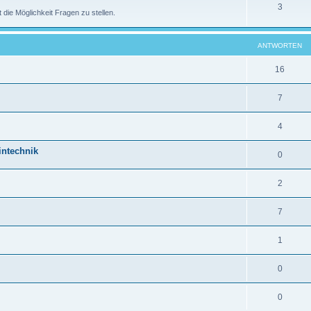
3
 die Möglichkeit Fragen zu stellen.
ANTWORTEN
16
7
4
intechnik
0
2
7
1
0
0