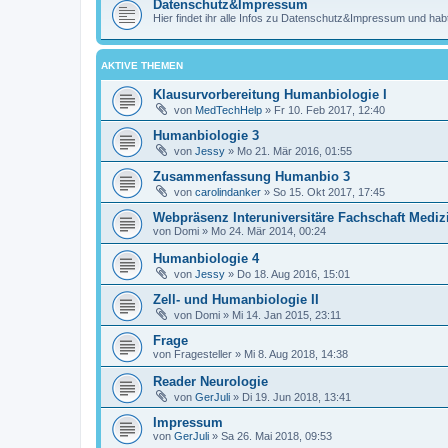
Datenschutz&Impressum
Hier findet ihr alle Infos zu Datenschutz&Impressum und habt
AKTIVE THEMEN
Klausurvorbereitung Humanbiologie I
von
MedTechHelp
»
Fr 10. Feb 2017, 12:40
Humanbiologie 3
von
Jessy
»
Mo 21. Mär 2016, 01:55
Zusammenfassung Humanbio 3
von
carolindanker
»
So 15. Okt 2017, 17:45
Webpräsenz Interuniversitäre Fachschaft Mediz
von
Domi
»
Mo 24. Mär 2014, 00:24
Humanbiologie 4
von
Jessy
»
Do 18. Aug 2016, 15:01
Zell- und Humanbiologie II
von
Domi
»
Mi 14. Jan 2015, 23:11
Frage
von
Fragesteller
»
Mi 8. Aug 2018, 14:38
Reader Neurologie
von
GerJuli
»
Di 19. Jun 2018, 13:41
Impressum
von
GerJuli
»
Sa 26. Mai 2018, 09:53