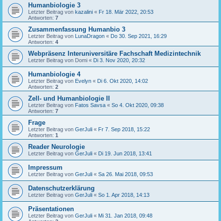
Humanbiologie 3
Letzter Beitrag von
kazalini
«
Fr 18. Mär 2022, 20:53
Antworten:
7
Zusammenfassung Humanbio 3
Letzter Beitrag von
LunaDragon
«
Do 30. Sep 2021, 16:29
Antworten:
4
Webpräsenz Interuniversitäre Fachschaft Medizintechnik
Letzter Beitrag von
Domi
«
Di 3. Nov 2020, 20:32
Humanbiologie 4
Letzter Beitrag von
Evelyn
«
Di 6. Okt 2020, 14:02
Antworten:
2
Zell- und Humanbiologie II
Letzter Beitrag von
Fatos Savsa
«
So 4. Okt 2020, 09:38
Antworten:
7
Frage
Letzter Beitrag von
GerJuli
«
Fr 7. Sep 2018, 15:22
Antworten:
1
Reader Neurologie
Letzter Beitrag von
GerJuli
«
Di 19. Jun 2018, 13:41
Impressum
Letzter Beitrag von
GerJuli
«
Sa 26. Mai 2018, 09:53
Datenschutzerklärung
Letzter Beitrag von
GerJuli
«
So 1. Apr 2018, 14:13
Präsentationen
Letzter Beitrag von
GerJuli
«
Mi 31. Jan 2018, 09:48