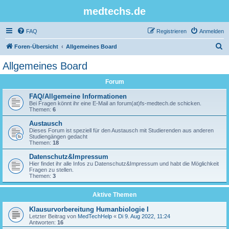
medtechs.de
FAQ
Registrieren
Anmelden
S
Foren-Übersicht
Allgemeines Board
u
Allgemeines Board
c
Forum
h
e
FAQ/Allgemeine Informationen
Bei Fragen könnt ihr eine E-Mail an forum(at)fs-medtech.de schicken.
Themen:
6
Austausch
Dieses Forum ist speziell für den Austausch mit Studierenden aus anderen
Studiengängen gedacht
Themen:
18
Datenschutz&Impressum
Hier findet ihr alle Infos zu Datenschutz&Impressum und habt die Möglichkeit
Fragen zu stellen.
Themen:
3
Aktive Themen
Klausurvorbereitung Humanbiologie I
Letzter Beitrag von
MedTechHelp
«
Di 9. Aug 2022, 11:24
Antworten:
16