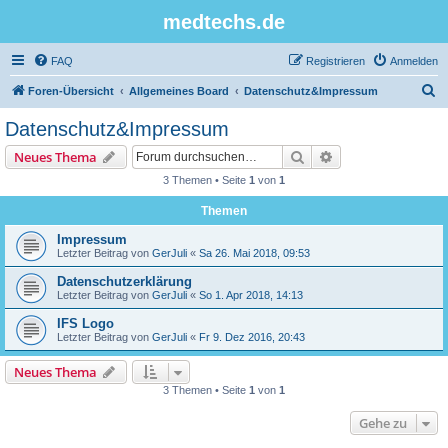
medtechs.de
FAQ
Registrieren
Anmelden
S
Foren-Übersicht
Allgemeines Board
Datenschutz&Impressum
u
Datenschutz&Impressum
c
Suche
Erweiterte Suche
Neues Thema
h
3 Themen • Seite
1
von
1
e
Themen
Impressum
Letzter Beitrag von
GerJuli
«
Sa 26. Mai 2018, 09:53
Datenschutzerklärung
Letzter Beitrag von
GerJuli
«
So 1. Apr 2018, 14:13
IFS Logo
Letzter Beitrag von
GerJuli
«
Fr 9. Dez 2016, 20:43
Neues Thema
3 Themen • Seite
1
von
1
Gehe zu