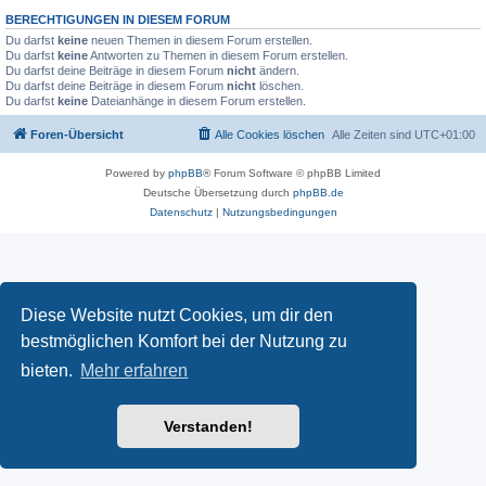
BERECHTIGUNGEN IN DIESEM FORUM
Du darfst
keine
neuen Themen in diesem Forum erstellen.
Du darfst
keine
Antworten zu Themen in diesem Forum erstellen.
Du darfst deine Beiträge in diesem Forum
nicht
ändern.
Du darfst deine Beiträge in diesem Forum
nicht
löschen.
Du darfst
keine
Dateianhänge in diesem Forum erstellen.
Foren-Übersicht
Alle Cookies löschen
Alle Zeiten sind
UTC+01:00
Powered by
phpBB
® Forum Software © phpBB Limited
Deutsche Übersetzung durch
phpBB.de
Datenschutz
|
Nutzungsbedingungen
Diese Website nutzt Cookies, um dir den
bestmöglichen Komfort bei der Nutzung zu
bieten.
Mehr erfahren
Verstanden!