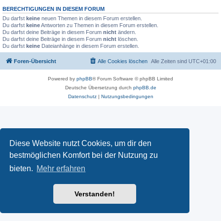
BERECHTIGUNGEN IN DIESEM FORUM
Du darfst
keine
neuen Themen in diesem Forum erstellen.
Du darfst
keine
Antworten zu Themen in diesem Forum erstellen.
Du darfst deine Beiträge in diesem Forum
nicht
ändern.
Du darfst deine Beiträge in diesem Forum
nicht
löschen.
Du darfst
keine
Dateianhänge in diesem Forum erstellen.
Foren-Übersicht
Alle Cookies löschen
Alle Zeiten sind
UTC+01:00
Powered by
phpBB
® Forum Software © phpBB Limited
Deutsche Übersetzung durch
phpBB.de
Datenschutz
|
Nutzungsbedingungen
Diese Website nutzt Cookies, um dir den
bestmöglichen Komfort bei der Nutzung zu
bieten.
Mehr erfahren
Verstanden!