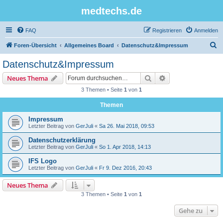
medtechs.de
FAQ
Registrieren
Anmelden
S
Foren-Übersicht
Allgemeines Board
Datenschutz&Impressum
u
Datenschutz&Impressum
c
Suche
Erweiterte Suche
Neues Thema
h
3 Themen • Seite
1
von
1
e
Themen
Impressum
Letzter Beitrag von
GerJuli
«
Sa 26. Mai 2018, 09:53
Datenschutzerklärung
Letzter Beitrag von
GerJuli
«
So 1. Apr 2018, 14:13
IFS Logo
Letzter Beitrag von
GerJuli
«
Fr 9. Dez 2016, 20:43
Neues Thema
3 Themen • Seite
1
von
1
Gehe zu