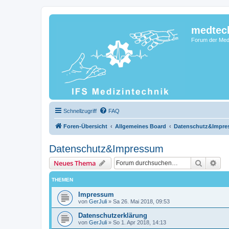
medtec
Forum der Medi
Schnellzugriff
FAQ
Foren-Übersicht
Allgemeines Board
Datenschutz&Impr
Datenschutz&Impressum
Suche
Erw
Neues Thema
THEMEN
Impressum
von
GerJuli
»
Sa 26. Mai 2018, 09:53
Datenschutzerklärung
von
GerJuli
»
So 1. Apr 2018, 14:13