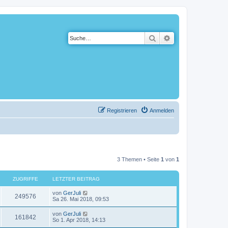
Suche
Erweiterte Suche
Registrieren
Anmelden
3 Themen • Seite
1
von
1
ZUGRIFFE
LETZTER BEITRAG
von
GerJuli
249576
Sa 26. Mai 2018, 09:53
von
GerJuli
161842
So 1. Apr 2018, 14:13