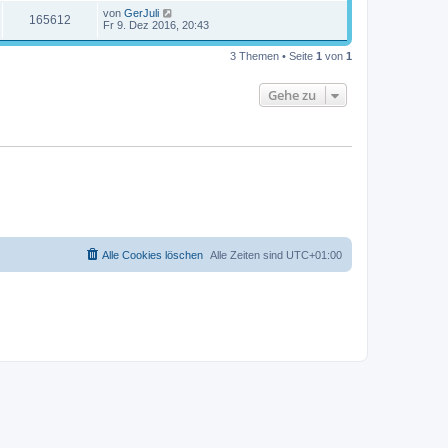
von
GerJuli
165612
Fr 9. Dez 2016, 20:43
3 Themen • Seite
1
von
1
Gehe zu
Alle Cookies löschen
Alle Zeiten sind
UTC+01:00