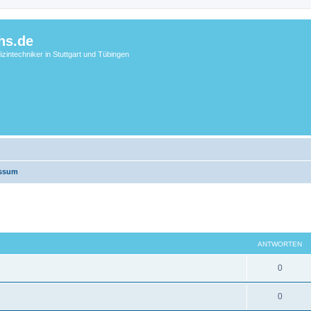
hs.de
zintechniker in Stuttgart und Tübingen
essum
eiterte Suche
ANTWORTEN
0
0