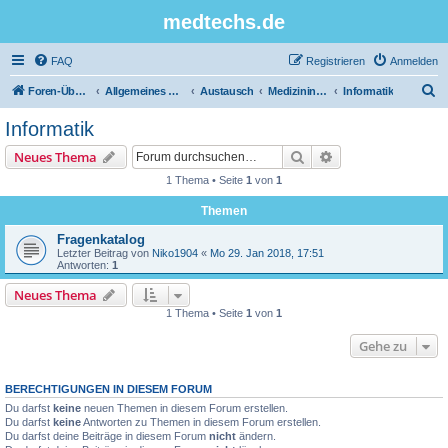
medtechs.de
FAQ
Registrieren
Anmelden
S
Foren-Übersicht
Allgemeines Board
Austausch
Medizininformatik
Informatik
u
Informatik
c
Suche
Erweiterte Suche
Neues Thema
h
1 Thema • Seite
1
von
1
e
Themen
Fragenkatalog
Letzter Beitrag von
Niko1904
«
Mo 29. Jan 2018, 17:51
Antworten:
1
Neues Thema
1 Thema • Seite
1
von
1
Gehe zu
BERECHTIGUNGEN IN DIESEM FORUM
Du darfst
keine
neuen Themen in diesem Forum erstellen.
Du darfst
keine
Antworten zu Themen in diesem Forum erstellen.
Du darfst deine Beiträge in diesem Forum
nicht
ändern.