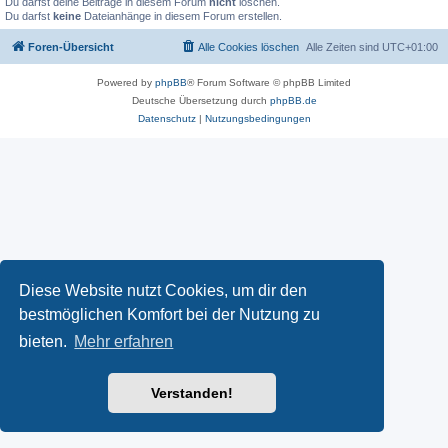
Du darfst deine Beiträge in diesem Forum
nicht
löschen.
Du darfst
keine
Dateianhänge in diesem Forum erstellen.
Foren-Übersicht
Alle Cookies löschen
Alle Zeiten sind
UTC+01:00
Powered by
phpBB
® Forum Software © phpBB Limited
Deutsche Übersetzung durch
phpBB.de
Datenschutz
|
Nutzungsbedingungen
Diese Website nutzt Cookies, um dir den
bestmöglichen Komfort bei der Nutzung zu
bieten.
Mehr erfahren
Verstanden!