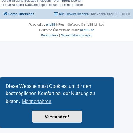
Du darfst deine Beiträge in diesem Forum
nicht
löschen.
Du darfst
keine
Dateianhänge in diesem Forum erstellen.
Foren-Übersicht
Alle Cookies löschen
Alle Zeiten sind
UTC+01:00
Powered by
phpBB
® Forum Software © phpBB Limited
Deutsche Übersetzung durch
phpBB.de
Datenschutz
|
Nutzungsbedingungen
Diese Website nutzt Cookies, um dir den
bestmöglichen Komfort bei der Nutzung zu
bieten.
Mehr erfahren
Verstanden!