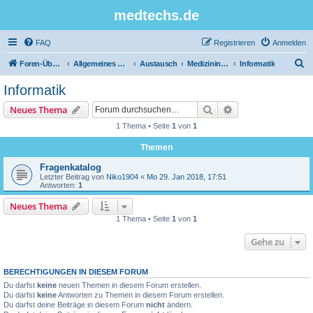
medtechs.de
FAQ
Registrieren
Anmelden
S
Foren-Übersicht
Allgemeines Board
Austausch
Medizininformatik
Informatik
u
Informatik
c
Suche
Erweiterte Suche
Neues Thema
h
1 Thema • Seite
1
von
1
e
Themen
Fragenkatalog
Letzter Beitrag von
Niko1904
«
Mo 29. Jan 2018, 17:51
Antworten:
1
Neues Thema
1 Thema • Seite
1
von
1
Gehe zu
BERECHTIGUNGEN IN DIESEM FORUM
Du darfst
keine
neuen Themen in diesem Forum erstellen.
Du darfst
keine
Antworten zu Themen in diesem Forum erstellen.
Du darfst deine Beiträge in diesem Forum
nicht
ändern.